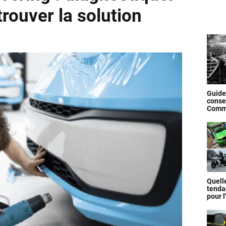
trouver la solution
Guide
consei
Comme
cover
?
Quell
tenda
pour 