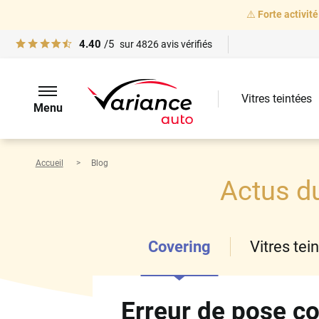
⚠️
Forte activité
4.40
/5
sur
4826
avis vérifiés
Vitres teintées
Menu
Accueil
Blog
Actus d
Covering
Vitres tei
Erreur de pose co