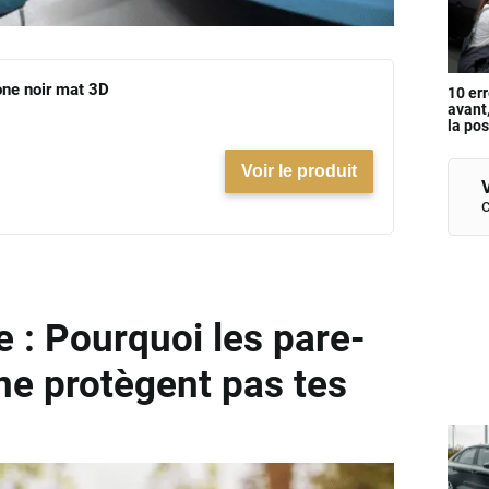
one noir mat 3D
10 err
avant
la po
Voir le produit
V
e : Pourquoi les pare-
 ne protègent pas tes