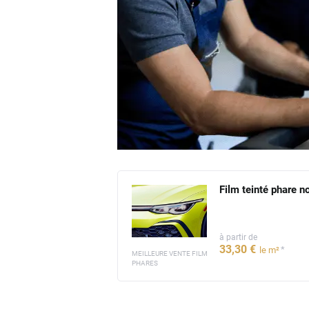
Film teinté phare no
à partir de
33
,30
€
*
le m²
MEILLEURE VENTE FILM
PHARES