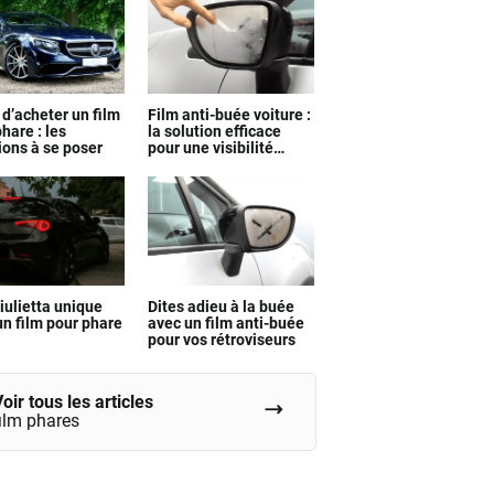
 d’acheter un film
Film anti-buée voiture :
hare : les
la solution efficace
ions à se poser
pour une visibilité
parfaite
iulietta unique
Dites adieu à la buée
un film pour phare
avec un film anti-buée
pour vos rétroviseurs
oir tous les articles
film phares