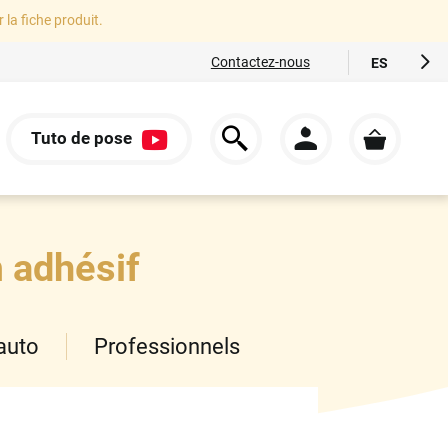
r la fiche produit.
Contactez-nous
ES
FR
EN
Tuto de pose
IT
S
DE
m adhésif
auto
Professionnels