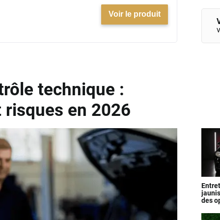
Voir le produit
V
v
trôle technique :
t risques en 2026
Entre
jauni
des o