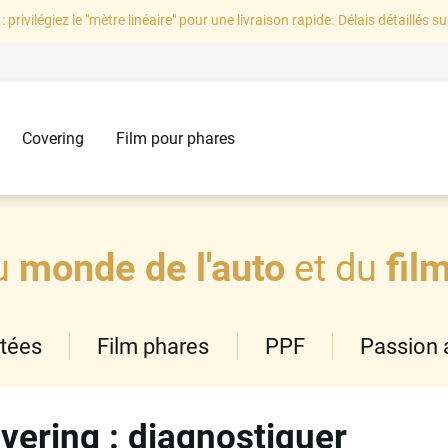
: privilégiez le "mètre linéaire" pour une livraison rapide. Délais détaillés su
Covering
Film pour phares
u
monde de l'auto
et du
fil
ntées
Film phares
PPF
Passion 
vering : diagnostiquer