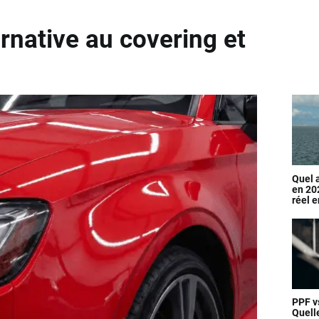
ernative au covering et
Quel a
en 20
réel e
érodab
PPF v
Quell