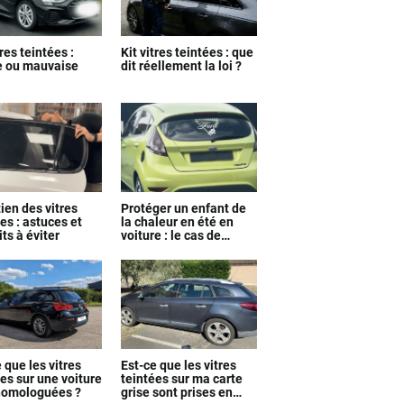
tres teintées :
Kit vitres teintées : que
 ou mauvaise
dit réellement la loi ?
ien des vitres
Protéger un enfant de
es : astuces et
la chaleur en été en
ts à éviter
voiture : le cas de
Justine
 que les vitres
Est-ce que les vitres
es sur une voiture
teintées sur ma carte
homologuées ?
grise sont prises en