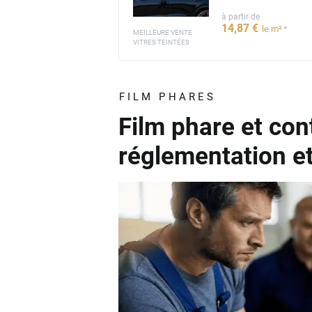
à partir de
14
,87
€
*
le m²
MEILLEURE VENTE
VITRES TEINTÉES
FILM PHARES
Film phare et con
réglementation e