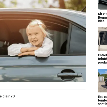
Kit vi
Bonne
idée
Entret
teinté
produi
e clair 70
Est-ce
teinté
sont 