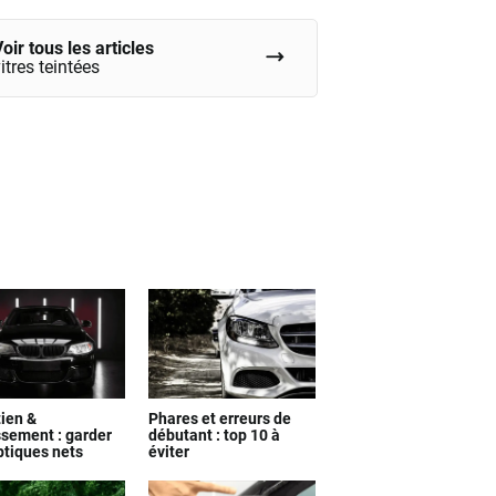
compte ?
oir tous les articles
itres teintées
tien &
Phares et erreurs de
ssement : garder
débutant : top 10 à
ptiques nets
éviter