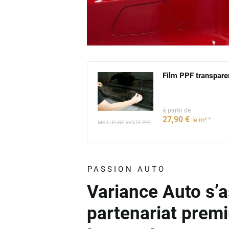
Film PPF transpare
à partir de
27
,90
€
*
le m²
MEILLEURE VENTE PPF
PASSION AUTO
Variance Auto s’a
partenariat prem