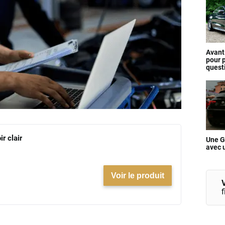
Avant
pour p
quest
ir clair
Une G
avec 
Voir le produit
V