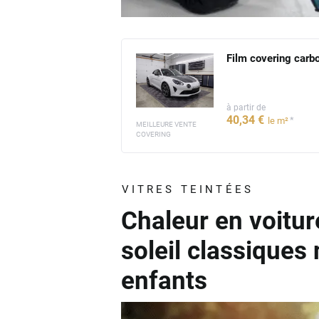
Film covering carb
à partir de
40
,34
€
*
le m²
MEILLEURE VENTE
COVERING
VITRES TEINTÉES
Chaleur en voitur
soleil classiques
enfants