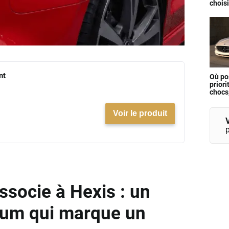
choisi
nt
Où po
priori
chocs,
?
Voir le produit
V
ssocie à Hexis : un
ium qui marque un