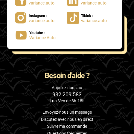
variance.auto
variance-auto
Instagram :
Tiktok :
variance.auto
variance.auto
Youtube :
Variance Auto
Besoin d'aide ?
Appelez nous au
932 209 583
Lun-Ven de 8h-18h
Envoyez-nous un message
Discutez avec nous en direct
Suivre ma commande
Questions fréquentes