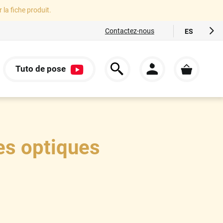
r la fiche produit.
Contactez-nous
ES
FR
EN
Tuto de pose
IT
S
DE
es optiques