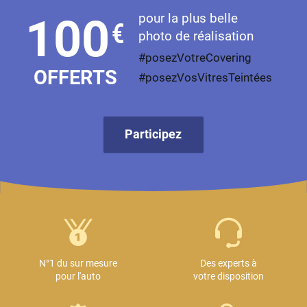
pour la plus belle
100
€
photo de réalisation
#posezVotreCovering
OFFERTS
#posezVosVitresTeintées
Participez
N°1 du sur mesure
Des experts à
pour l'auto
votre disposition