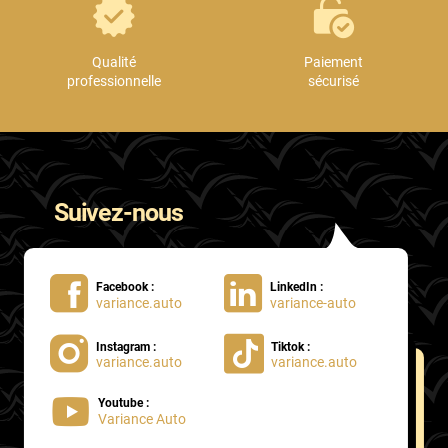
Qualité
Paiement
professionnelle
sécurisé
Suivez-nous
Facebook :
LinkedIn :
variance.auto
variance-auto
Instagram :
Tiktok :
variance.auto
variance.auto
Youtube :
Variance Auto