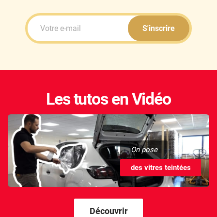
S'inscrire
Les tutos en Vidéo
On pose
des vitres teintées
Découvrir