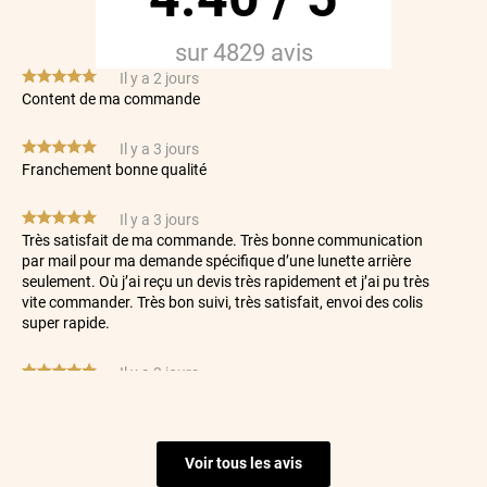
sur
4829
avis
*****
Il y a 2 jours
Content de ma commande
*****
Il y a 3 jours
Franchement bonne qualité
*****
Il y a 3 jours
Très satisfait de ma commande. Très bonne communication
par mail pour ma demande spécifique d’une lunette arrière
seulement. Où j’ai reçu un devis très rapidement et j’ai pu très
vite commander. Très bon suivi, très satisfait, envoi des colis
super rapide.
*****
Il y a 3 jours
Livraison tres rapide
*****
Il y a 4 jours
Voir tous les avis
Tout est parfait et le sav est très réactif et efficace. Je
recommande vivement