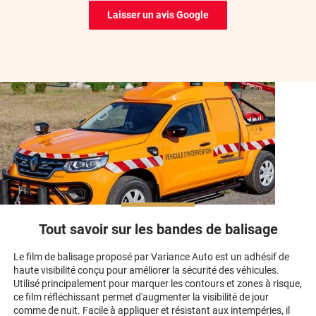
Laisser un avis Google
*****
Il y a 5 jours
Rapidité du traitement et d'envoi La qualité du produit
*****
Il y a 7 jours
Film de qualité, rapidement reçu,merci
*****
Il y a 8 jours
Produit conforme (vitres arrières et latérales) pour Nissan
Patrol GR Y61 2.8 td6 de 1999. Bien prendre soin temps et
être organisé (linguettes propres, bien de mouiller les mains et
les supports etc etc). La vidéo est très bien faite Le rendu est
top même si il y'a quelques imperfections qui sont du à des
petites erreurs de ma part (on veut toujours aller trop vite 😉).
Bref très satisfait Je me tâte pour faire les vitres avant...
Tout savoir sur les bandes de balisage
*****
Il y a 9 jours
Le film de balisage proposé par Variance Auto est un adhésif de
Site très facile d'utilisation, tout est très bien expliqué.
haute visibilité conçu pour améliorer la sécurité des véhicules.
Commande reçue dans les délais. Je recommande.
Utilisé principalement pour marquer les contours et zones à risque,
Cordialement
ce film réfléchissant permet d'augmenter la visibilité de jour
comme de nuit. Facile à appliquer et résistant aux intempéries, il