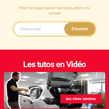
Pour ne louper aucun bon plan, promo ou
conseil
S'inscrire
Les tutos en Vidéo
On pose
des vitres teintées