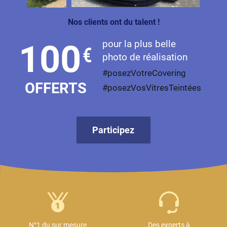
Nos clients ont du talent !
pour la plus belle
100
€
photo de réalisation
#posezVotreCovering
OFFERTS
#posezVosVitresTeintées
Participez
N°1 du sur mesure
Des experts à