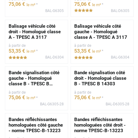
75
,06
€
75
,06
€
*
*
le m²
le m²
BAL-G6305
BAL-D6305
*****
Balisage véhicule côté
Balisage véhicule côté
droit - Homologué classe
gauche - Homologué
A - TPESC A 3117
classe A - TPESC A 3117
à partir de
à partir de
53
,35
€
53
,35
€
*
*
le m²
le m²
BAL-D6304
BAL-G6304
*****
*****
Bande signalisation côté
Bande signalisation côté
gauche - Homologué
droit - Homologué classe
classe B - TPESC B
B - TPESC B 14303
14303
à partir de
à partir de
75
,06
€
75
,06
€
*
*
le m²
le m²
BAL-G6305-28
BAL-D6305-28
Bandes réfléchissantes
Bandes réfléchissantes
homologuées côté gauche
homologuées côté droit -
- norme TPESC-B-13223
norme TPESC-B-13223