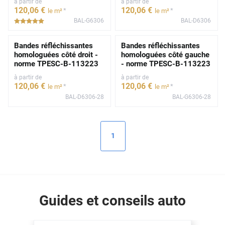
à partir de
à partir de
120
,06
€
120
,06
€
*
*
le m²
le m²
BAL-G6306
BAL-D6306
*****
Bandes réfléchissantes
Bandes réfléchissantes
homologuées côté droit -
homologuées côté gauche
norme TPESC-B-113223
- norme TPESC-B-113223
à partir de
à partir de
120
,06
€
120
,06
€
*
*
le m²
le m²
BAL-D6306-28
BAL-G6306-28
1
Guides et conseils auto