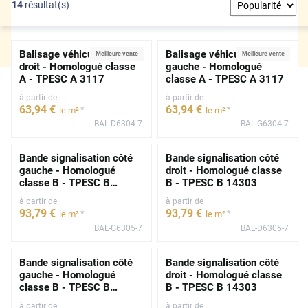
14
résultat(s)
Balisage véhicule côté
Balisage véhicule côté
Meilleure vente
Meilleure vente
droit - Homologué classe
gauche - Homologué
A - TPESC A 3117
classe A - TPESC A 3117
à partir de
à partir de
63
,94
€
63
,94
€
*
*
le m²
le m²
BAL-D6304-7
BAL-G6304-7
Bande signalisation côté
Bande signalisation côté
gauche - Homologué
droit - Homologué classe
classe B - TPESC B
B - TPESC B 14303
14303
à partir de
à partir de
93
,79
€
93
,79
€
*
*
le m²
le m²
BAL-G6305-7
BAL-D6305-7
Bande signalisation côté
Bande signalisation côté
gauche - Homologué
droit - Homologué classe
classe B - TPESC B
B - TPESC B 14303
14303
à partir de
à partir de