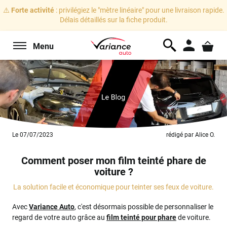
⚠️
Forte activité
: privilégiez le "mètre linéaire" pour une livraison rapide.
Délais détaillés sur la fiche produit.
Menu
Le 07/07/2023
rédigé par Alice O.
Comment poser mon film teinté phare de
voiture ?
La solution facile et économique pour teinter ses feux de voiture.
Avec
Variance Auto
, c'est désormais possible de personnaliser le
regard de votre auto grâce au
film teinté pour phare
de voiture.