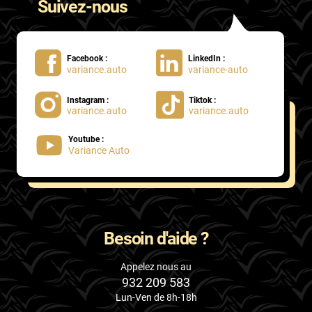
Suivez-nous
Facebook :
LinkedIn :
variance.auto
variance-auto
Instagram :
Tiktok :
variance.auto
variance.auto
Youtube :
Variance Auto
Besoin d'aide ?
Appelez nous au
932 209 583
Lun-Ven de 8h-18h