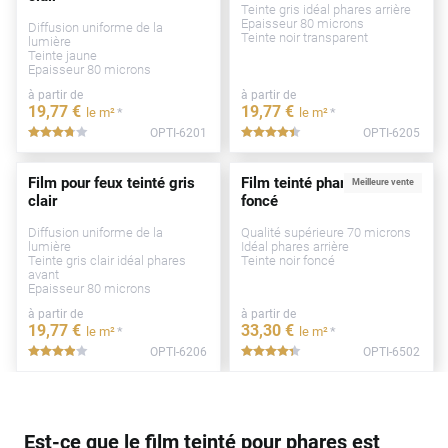
Teinte gris idéal phares arrière
Epaisseur 80 microns
Diffusion uniforme de la
Teinte noir transparent
lumière
Teinte jaune
Epaisseur 80 microns
à partir de
à partir de
19
,77
€
19
,77
€
*
*
le m²
le m²
OPTI-6201
OPTI-6205
*****
*****
Film pour feux teinté gris
Film teinté phare noir
Meilleure vente
clair
foncé
Diffusion uniforme de la
Qualité supérieure 70 microns
lumière
Idéal phares arrière
Teinte gris clair idéal phares
Teinte noir foncé
avant
Epaisseur 80 microns
à partir de
à partir de
19
,77
€
33
,30
€
*
*
le m²
le m²
OPTI-6206
OPTI-6502
*****
*****
Est-ce que le film teinté pour phares est