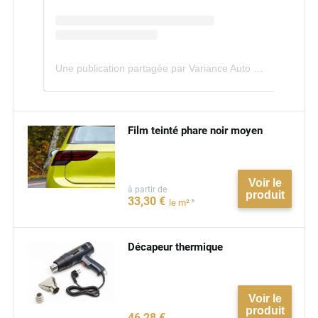
Une publication partagée par Variance Auto (@variance.auto)
Film teinté phare noir moyen
Voir le
à partir de
produit
33
,30
€
*
le m²
Décapeur thermique
Voir le
produit
46
,28
€