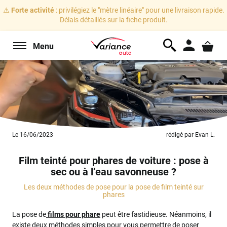
⚠️
Forte activité
: privilégiez le "mètre linéaire" pour une livraison rapide.
Délais détaillés sur la fiche produit.
Menu
Le 16/06/2023
rédigé par Evan L.
Film teinté pour phares de voiture : pose à
sec ou à l’eau savonneuse ?
Les deux méthodes de pose pour la pose de film teinté sur
phares
La pose de
films pour phare
peut être fastidieuse. Néanmoins, il
existe deux méthodes simples pour vous permettre de poser