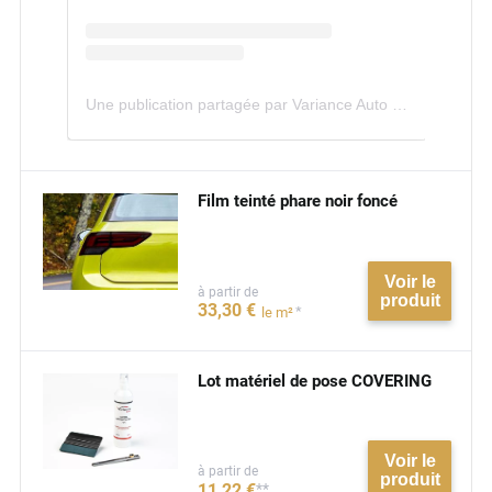
Une publication partagée par Variance Auto (@variance.auto)
Film teinté phare noir foncé
Voir le
à partir de
produit
33
,30
€
*
le m²
Lot matériel de pose COVERING
Voir le
à partir de
produit
11
,22
€
**