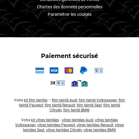
Chartes des données personnelles
Paramétrer les cookies
Paiement sécurisé
3X
Votre
kit film teintés
–
film teinté Audi
,
film teinté Volkswagen
,
film
teinté Peugeot
,
film teinté Renault
,
film teinté Seat
,
film teinté
Citroën
,
film teinté BMW
Votre
kit vitres teintées
-
vitres teintées Audi
,
vitres teintées
Volkswagen
,
vitres teintées Peugeot
,
vitres teintées Renault
,
vitres
teintées Seat
,
vitres teintées Citroën
,
vitres teintées BMW