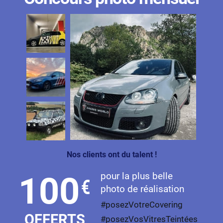
Nos clients ont du talent !
pour la plus belle
100
€
photo de réalisation
#posezVotreCovering
OFFERTS
#posezVosVitresTeintées