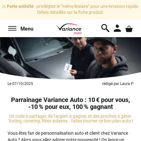
⚠️
Forte activité
: privilégiez le "mètre linéaire" pour une livraison rapide.
Délais détaillés sur la fiche produit.
Menu
Le 07/10/2025
rédigé par Laura P
Parrainage Variance Auto : 10 € pour vous,
-10 % pour eux, 100 % gagnant
Un code à partager, de l’argent à gagner, et des proches à gâter.
Tuning, covering, films solaires… faites tourner ce bon plan auto !
Vous êtes fan de personnalisation auto et client chez Variance
Auto ? Alors vous allez adorer notre nouveauté ! On lance un