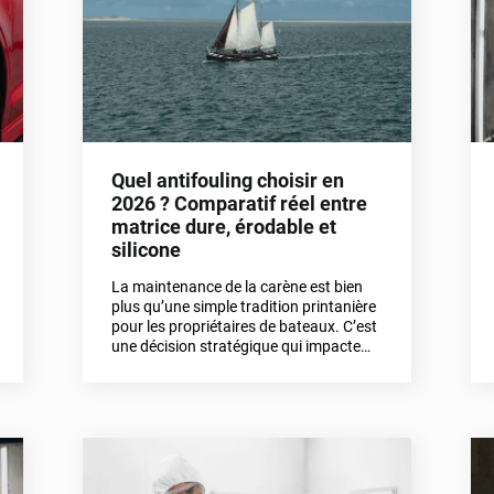
Quel antifouling choisir en
2026 ? Comparatif réel entre
matrice dure, érodable et
silicone
La maintenance de la carène est bien
plus qu’une simple tradition printanière
pour les propriétaires de bateaux. C’est
une décision stratégique qui impacte
directement la santé mécanique de
votre moteur, votre vitesse de pointe et,
par extension, votre budget annuel de
navigation. Dans cet article,
embarquons pour découvrir les
différents types d’antifouling sur le
marché, leurs caractéristiques et leurs