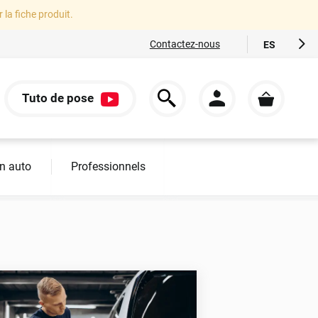
r la fiche produit.
Contactez-nous
ES
FR
EN
Tuto de pose
IT
S
DE
n auto
Professionnels