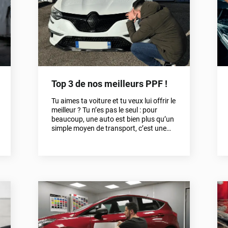
intelligemment et durablement dans la
protection de ton véhicule.
Top 3 de nos meilleurs PPF !
Tu aimes ta voiture et tu veux lui offrir le
meilleur ? Tu n’es pas le seul : pour
beaucoup, une auto est bien plus qu’un
simple moyen de transport, c’est une
passion. Mais il y a un hic… Les coups de
portières sur le parking, les petites
rayures involontaires ou encore les
gravillons sur la route. Résultat : ta
carrosserie souffre et perd de son
éclat.La bonne nouvelle ? Chez Variance
Auto, nous avons la solution : le PPF, ou
film de protection carrosserie. Une
technologie haut de gamme, simple à
poser et ultra-efficace. Prêt à découvrir