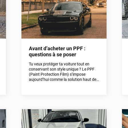
professionnelles.
Avant d’acheter un PPF :
questions à se poser
Tu veux protéger ta voiture tout en
conservant son style unique ? Le PPF
(Paint Protection Film) s’impose
aujourd’hui comme la solution haut de
gamme pour préserver une carrosserie
des agressions du quotidien. Mais tous
les films ne se valent pas, et un mauvais
choix peut vite transformer ton projet en
déception.Avant d’acheter un film de
protection de carrosserie, il est essentiel
de te poser les bonnes questions. Ce
guide te détaille les points clés à vérifier
avant de choisir ton PPF, afin d’investir