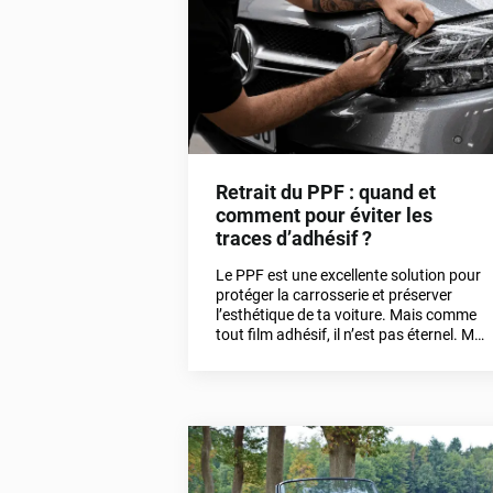
Retrait du PPF : quand et
comment pour éviter les
traces d’adhésif ?
Le PPF est une excellente solution pour
protéger la carrosserie et préserver
l’esthétique de ta voiture. Mais comme
tout film adhésif, il n’est pas éternel. Mal
retiré ou retiré trop tard, il peut laisser
des traces d’adhésif, ternir la peinture,
voire l’endommager.Dans cet article, tu
vas découvrir quand retirer un PPF,
comment le faire correctement, et
surtout comment éviter toute trace ou
résidu pour garder une carrosserie