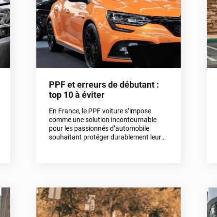
nouvelles normes constructeurs, et
comment choisir la bonne solution pour
protéger ta voiture sans compromis sur
le style.
PPF et erreurs de débutant :
top 10 à éviter
En France, le PPF voiture s’impose
comme une solution incontournable
pour les passionnés d’automobile
souhaitant protéger durablement leur
carrosserie.Pourtant, se lancer dans le
PPF auto sans expérience peut mener à
de nombreuses erreurs. Mauvais choix
de film, pose approximative ou entretien
inadapté : ces erreurs de débutant
peuvent nuire à l’efficacité du film et au
rendu final.Découvre ici les 10 erreurs à
éviter absolument, avec des conseils
concrets et des solutions