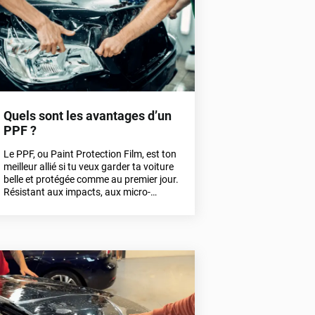
films de Variance Auto sont devenus
des références pour les passionnés et
les professionnels.
Quels sont les avantages d’un
PPF ?
Le PPF, ou Paint Protection Film, est ton
meilleur allié si tu veux garder ta voiture
belle et protégée comme au premier jour.
Résistant aux impacts, aux micro-
rayures, au soleil ou encore aux petits
coups du quotidien, ce film transparent
est devenu un must-have pour les
passionnés de tuning et les amateurs de
carrosserie nickel. Mais ses qualités
vont bien au-delà ! 👇