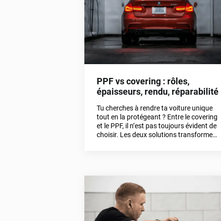
PPF vs covering : rôles,
épaisseurs, rendu, réparabilité
Tu cherches à rendre ta voiture unique
tout en la protégeant ? Entre le covering
et le PPF, il n’est pas toujours évident de
choisir. Les deux solutions transforment
le style de ton véhicule, mais leurs
objectifs, leur résistance et leur rendu
sont très différents.Dans cet article, on
t’explique clairement les différences
entre covering et PPF, avec des
exemples concrets issus de notre
gamme Variance Auto.