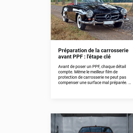
impeccable.
Préparation de la carrosserie
avant PPF : l'étape clé
Avant de poser un PPF, chaque détail
compte. Même le meilleur film de
protection de carrosserie ne peut pas
compenser une surface mal préparée. Si
tu veux un rendu parfait, durable et
vraiment premium, la décontamination
et le polissage léger sont des étapes
incontournables.Dans cet article, on
t’explique pourquoi et comment
préparer correctement ta voiture avant
la pose d’un film PPF, que tu optes pour
un rendu brillant, mat ou une protection
spécifique comme les phares.