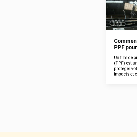
Comment 
PPF pour
Un film de p
(PPF) est un
protéger vot
impacts et 
sont les cri
lors du choi
répondons à
article.