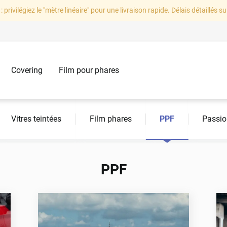
: privilégiez le "mètre linéaire" pour une livraison rapide. Délais détaillés su
Covering
Film pour phares
e Auto, l'expert en film adhésif Auto
Vitres teintées
Film phares
PPF
Passio
PPF