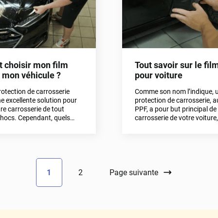
choisir mon film
Tout savoir sur le fi
 mon véhicule ?
pour voiture
rotection de carrosserie
Comme son nom l’indique, u
e excellente solution pour
protection de carrosserie, a
re carrosserie de tout
PPF, a pour but principal de
chocs. Cependant, quels
carrosserie de votre voiture
tères à prendre en compte
que ! Découvrons ensemble 
x de votre PPF ? Nous
film de protection de carros
 cette question dans cet
avantages, sa pose et plus 
1
2
Page suivante