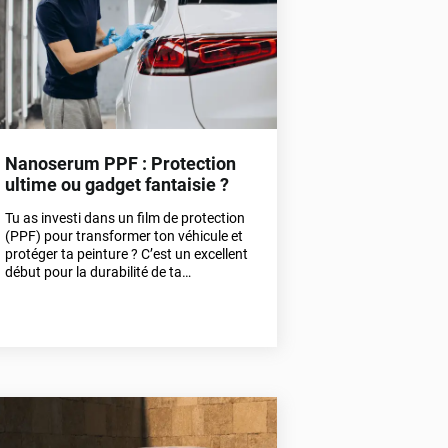
Nanoserum PPF : Protection
ultime ou gadget fantaisie ?
Tu as investi dans un film de protection
(PPF) pour transformer ton véhicule et
protéger ta peinture ? C’est un excellent
début pour la durabilité de ta
carrosserie. Mais pour atteindre une
exigence de finition absolue, le
nanoserum s'impose comme l'allié
indispensable en atelier. Voici pourquoi
cette technologie n'est pas un simple
gadget, mais une révolution pour ta
voiture.