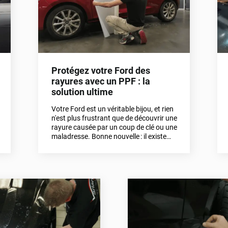
notre sélection ? C’est parti !
Protégez votre Ford des
rayures avec un PPF : la
solution ultime
Votre Ford est un véritable bijou, et rien
n'est plus frustrant que de découvrir une
rayure causée par un coup de clé ou une
maladresse. Bonne nouvelle : il existe
une solution efficace pour préserver
votre carrosserie comme au premier
jour ! Le film de protection de carrosserie
(ou PPF) est votre meilleur allié pour
éviter ces désagréments. Découvrez
dans cet article pourquoi et comment
poser un PPF, et comment nos vidéos
peuvent vous aider à maîtriser cette
technique.