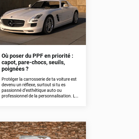
Où poser du PPF en priorité :
capot, pare-chocs, seuils,
poignées ?
Protéger la carrosserie de ta voiture est
devenu un réflexe, surtout si tu es
passionné d’esthétique auto ou
professionnel de la personnalisation. Le
PPF s’impose aujourd’hui comme la
solution la plus efficace pour préserver
une peinture impeccable face aux
agressions du quotidien.Mais toutes les
zones ne sont pas exposées de la même
manière. Alors, où poser du PPF en
priorité pour une protection carrosserie