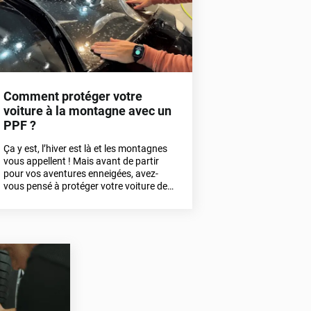
Comment protéger votre
voiture à la montagne avec un
PPF ?
Ça y est, l’hiver est là et les montagnes
vous appellent ! Mais avant de partir
pour vos aventures enneigées, avez-
vous pensé à protéger votre voiture des
petits tracas de l’altitude ? Entre le sel,
les coups de portière et les éclats de
gravier, votre carrosserie peut vite en
souffrir. La solution ? Le film protection
de carrosserie, aussi appelé PPF !