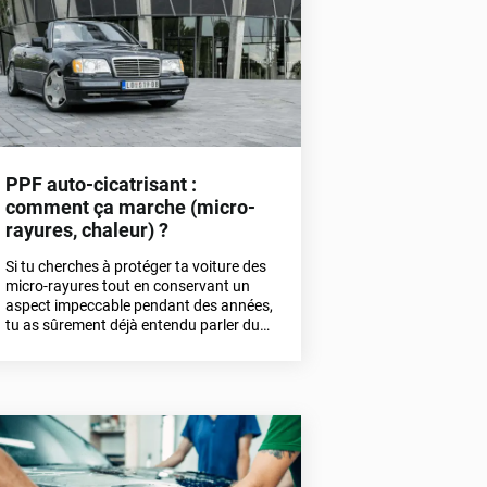
PPF auto-cicatrisant :
comment ça marche (micro-
rayures, chaleur) ?
Si tu cherches à protéger ta voiture des
micro-rayures tout en conservant un
aspect impeccable pendant des années,
tu as sûrement déjà entendu parler du
PPF auto-cicatrisant. Ce film de
protection haut de gamme utilise la
chaleur pour effacer les marques
superficielles, comme par magie. Mais
comment fonctionne réellement cette
technologie ?Dans cet article, on plonge
au cœur du processus d’auto-
réparation, et on t’explique pourquoi les