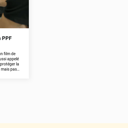
lm PPF
n film de
ussi appelé
 protéger la
, mais pas
ce qu’est un
serie, ses
encore.