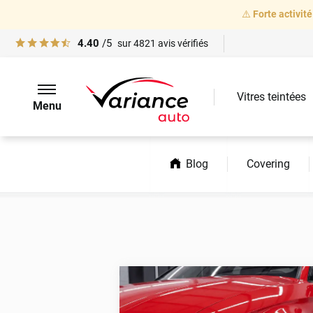
⚠️
Forte activité
4.40
/5
sur
4821
avis vérifiés
Vitres teintées
Menu
Accueil
Infos PPF voiture et solutions de personnalisation : Varianc
Blog
Covering