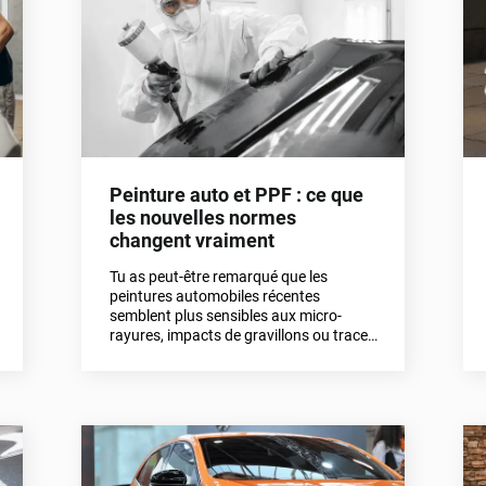
fonctions principales.
Peinture auto et PPF : ce que
les nouvelles normes
changent vraiment
Tu as peut-être remarqué que les
peintures automobiles récentes
semblent plus sensibles aux micro-
rayures, impacts de gravillons ou traces
de lavage. Ce n’est pas une impression.
Les nouvelles législations
environnementales imposent aux
constructeurs des formulations plus
respectueuses de l’environnement.Dans
cet article, on t’explique pourquoi le PPF
est devenu indispensable face aux