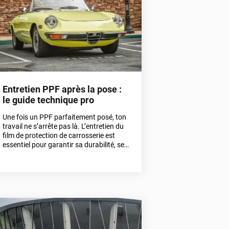
réellement efficace ?
Entretien PPF après la pose :
le guide technique pro
Une fois un PPF parfaitement posé, ton
travail ne s’arrête pas là. L’entretien du
film de protection de carrosserie est
essentiel pour garantir sa durabilité, ses
propriétés auto-cicatrisantes et
l’esthétique du véhicule.Ce guide te
détaille comment entretenir un PPF
après la pose.