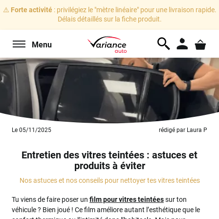
⚠️
Forte activité
: privilégiez le "mètre linéaire" pour une livraison rapide.
Délais détaillés sur la fiche produit.
Menu
Le 05/11/2025
rédigé par Laura P
Entretien des vitres teintées : astuces et
produits à éviter
Nos astuces et nos conseils pour nettoyer tes vitres teintées
Tu viens de faire poser un
film pour vitres teintées
sur ton
véhicule ? Bien joué ! Ce film améliore autant l’esthétique que le