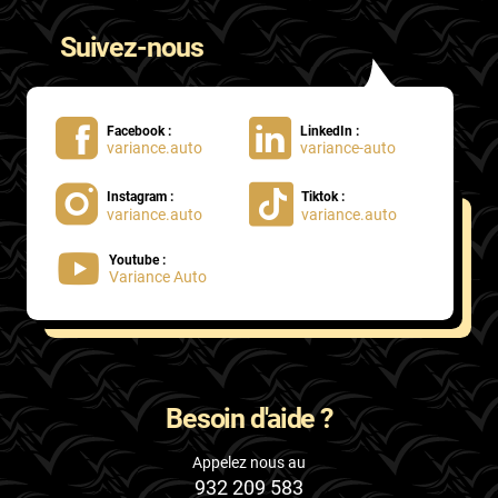
Suivez-nous
Facebook :
LinkedIn :
variance.auto
variance-auto
Instagram :
Tiktok :
variance.auto
variance.auto
Youtube :
Variance Auto
Besoin d'aide ?
Appelez nous au
932 209 583