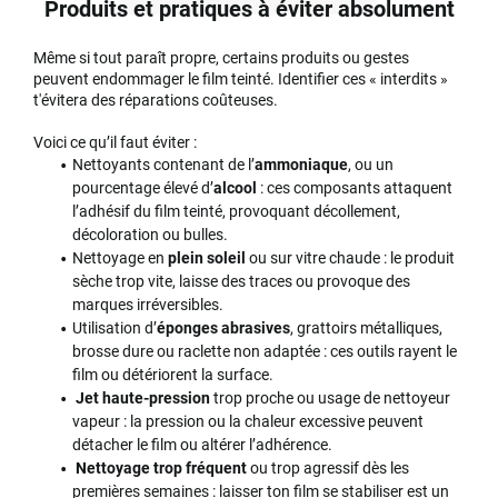
Produits et pratiques à éviter absolument
Même si tout paraît propre, certains produits ou gestes
peuvent endommager le film teinté. Identifier ces « interdits »
t'évitera des réparations coûteuses.
Voici ce qu’il faut éviter :
Nettoyants contenant de l’
ammoniaque
, ou un
pourcentage élevé d’
alcool
: ces composants attaquent
l’adhésif du film teinté, provoquant décollement,
décoloration ou bulles.
Nettoyage en
plein soleil
ou sur vitre chaude : le produit
sèche trop vite, laisse des traces ou provoque des
marques irréversibles.
Utilisation d’
éponges abrasives
, grattoirs métalliques,
brosse dure ou raclette non adaptée : ces outils rayent le
film ou détériorent la surface.
Jet haute-pression
trop proche ou usage de nettoyeur
vapeur : la pression ou la chaleur excessive peuvent
détacher le film ou altérer l’adhérence.
Nettoyage trop fréquent
ou trop agressif dès les
premières semaines : laisser ton film se stabiliser est un