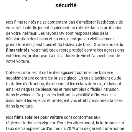
sécurité
Livan
Lucid
Nos films teintés ne se contentent pas d'améliorer l'esthétique de
votre véhicule. Ils jouent également un rôle clé dans la protection
Man
de votre intérieur. Les rayons UV sont responsables de la
décoloration des tissus et du cuir, ainsi que du vieillissement
prématuré des plastiques et du tableau de bord. Grâce à nos
kits
Maserati
films teintés
, votre habitacle reste protégé contre ces agressions
extérieures, prolongeant ainsi la durée de vie et l’aspect neuf de
Maybach
votre voiture.
Mazda
Côté sécurité, les films teintés agissent comme une barrière
supplémentaire contre les bris de glace. En cas d’accident ou de
McLaren
tentative d’effraction, ils retiennent les éclats de verre, réduisant
ainsi les risques de blessures et rendant plus difficile l’intrusion
Mercedes-Benz
dans le véhicule. De plus, en limitant la visibilité à l’intérieur, ils
dissuadent les voleurs et protègent vos effets personnels laissés
Mercury
dans la voiture.
MG
Nos
films solaires pour voiture
sont conformes aux
réglementations en vigueur. Pour les vitres avant, la loi impose un
MicroCar
taux de transparence d’au moins 70 % afin de garantir une bonne