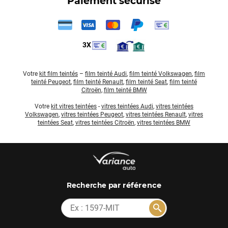
Paiement sécurisé
3X
Votre
kit film teintés
–
film teinté Audi
,
film teinté Volkswagen
,
film
teinté Peugeot
,
film teinté Renault
,
film teinté Seat
,
film teinté
Citroën
,
film teinté BMW
Votre
kit vitres teintées
-
vitres teintées Audi
,
vitres teintées
Volkswagen
,
vitres teintées Peugeot
,
vitres teintées Renault
,
vitres
teintées Seat
,
vitres teintées Citroën
,
vitres teintées BMW
par référence
Recherche