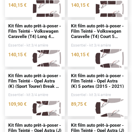
140
,15
€
140
,15
€
Cupra
3226-VLW
2546-VLW
Dacia
Kit film auto prêt-à-poser -
Kit film auto prêt-à-poser -
Film Teinté - Volkswagen
Film Teinté - Volkswagen
Daewoo
Caravelle (T4) Long 4
Caravelle (T4) Court 5
portes
(1990 - 2003)
portes
(1990 - 2003)
Daihatsu
Essentiel - kit 3/4 arrière
Essentiel - kit 3/4 arrière
140
,15
€
140
,15
€
Dodge
3156-VLW
2544-VLW
Dongfeng
Kit film auto prêt-à-poser -
Kit film auto prêt-à-poser -
Ds
Film Teinté - Opel Astra
Film Teinté - Opel Astra
(K) (Sport Tourer) Break 5
(K) 5
portes
(2015 - 2021)
Eagle
portes
(2015 - 2021)
Essentiel - kit 3/4 arrière
Essentiel - kit 3/4 arrière
Ebro
109
,90
€
89
,75
€
3661-OPE
3557-OPE
Ferrari
Fiat
Kit film auto prêt-à-poser -
Kit film auto prêt-à-poser -
Film Teinté - Opel Astra (J)
Film Teinté - Opel Astra (J)