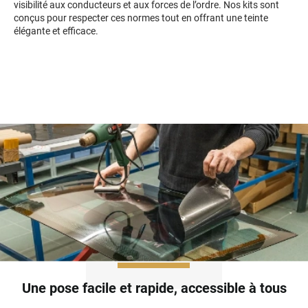
visibilité aux conducteurs et aux forces de l’ordre. Nos kits sont
Mini
conçus pour respecter ces normes tout en offrant une teinte
élégante et efficace.
Mitsubishi
Nissan
Oldsmobile
Omoda
Opel
Ora
Peugeot
Plymouth
Polestar
Pontiac
Une pose facile et rapide, accessible à tous
Porsche