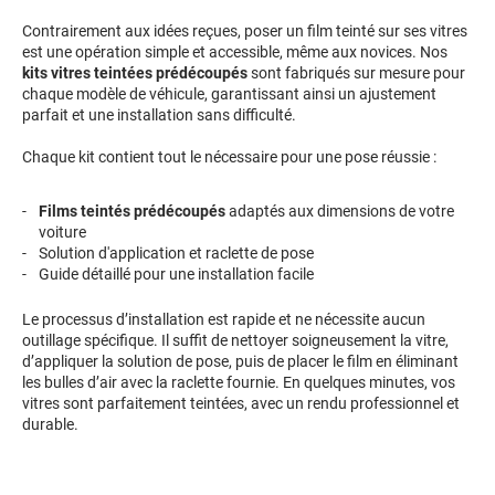
Contrairement aux idées reçues, poser un film teinté sur ses vitres
Proton
est une opération simple et accessible, même aux novices. Nos
kits vitres teintées prédécoupés
sont fabriqués sur mesure pour
Renault
chaque modèle de véhicule, garantissant ainsi un ajustement
parfait et une installation sans difficulté.
Rivian
Chaque kit contient tout le nécessaire pour une pose réussie :
Rolls
Films teintés prédécoupés
adaptés aux dimensions de votre
Rover
voiture
Solution d'application et raclette de pose
Saab
Guide détaillé pour une installation facile
Santana
Le processus d’installation est rapide et ne nécessite aucun
outillage spécifique. Il suffit de nettoyer soigneusement la vitre,
Saturn
d’appliquer la solution de pose, puis de placer le film en éliminant
les bulles d’air avec la raclette fournie. En quelques minutes, vos
Scania
vitres sont parfaitement teintées, avec un rendu professionnel et
durable.
Scion
Seat