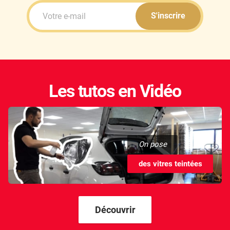
S'inscrire
Les tutos en Vidéo
On pose
des vitres teintées
Découvrir