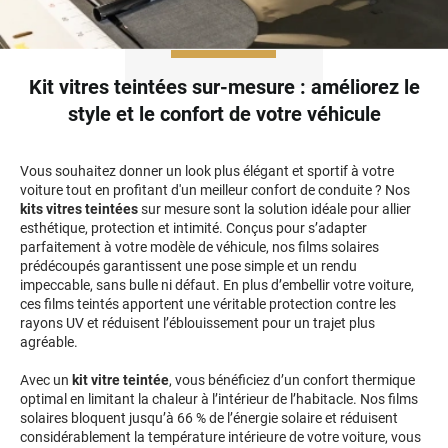
Honda
Hummer
Kit vitres teintées sur-mesure : améliorez le
style et le confort de votre véhicule
Hyundai
Ineos
Vous souhaitez donner un look plus élégant et sportif à votre
Infiniti
voiture tout en profitant d'un meilleur confort de conduite ? Nos
kits vitres teintées
sur mesure sont la solution idéale pour allier
esthétique, protection et intimité. Conçus pour s’adapter
Isuzu
parfaitement à votre modèle de véhicule, nos films solaires
prédécoupés garantissent une pose simple et un rendu
Iveco
impeccable, sans bulle ni défaut. En plus d’embellir votre voiture,
ces films teintés apportent une véritable protection contre les
Jaecoo
rayons UV et réduisent l’éblouissement pour un trajet plus
agréable.
Jaguar
Avec un
kit vitre teintée
, vous bénéficiez d’un confort thermique
Jeep
optimal en limitant la chaleur à l’intérieur de l’habitacle. Nos films
solaires bloquent jusqu’à 66 % de l’énergie solaire et réduisent
Jetour
considérablement la température intérieure de votre voiture, vous