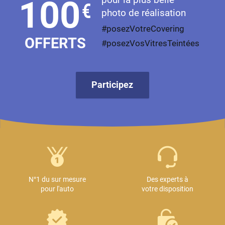
100
€
photo de réalisation
#posezVotreCovering
OFFERTS
#posezVosVitresTeintées
Participez
N°1 du sur mesure
Des experts à
pour l'auto
votre disposition