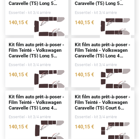
Caravelle (T5) Long 5
Caravelle (T5) Long 5
Peugeot
portes
(2003 - 2015)
portes
(2003 - 2015)
Essentiel - kit 3/4 arrière
Essentiel - kit 3/4 arrière
Porsche
140
,15
€
140
,15
€
Renault
3228-VLW
3230-VLW
Seat
Kit film auto prêt-à-poser -
Kit film auto prêt-à-poser -
Film Teinté - Volkswagen
Film Teinté - Volkswagen
Skoda
Caravelle (T5) Long 5
Caravelle (T5) Long 4
portes
(2003 - 2015)
portes
(2003 - 2015)
Tesla
Essentiel - kit 3/4 arrière
Essentiel - kit 3/4 arrière
140
,15
€
140
,15
€
Toyota
3231-VLW
3227-VLW
Volkswagen
Kit film auto prêt-à-poser -
Kit film auto prêt-à-poser -
Film Teinté - Volkswagen
Film Teinté - Volkswagen
Acura
Caravelle (T5) Long 4
Caravelle (T5) Court 6
portes
(2003 - 2015)
portes
(2003 - 2015)
Essentiel - kit 3/4 arrière
Essentiel - kit 3/4 arrière
Aixam
140
,15
€
140
,15
€
Alfa Romeo
3229-VLW
2543-VLW