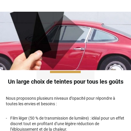
Skoda
Smart
Ssangyong
Subaru
Suzuki
Tata
Tesla
Un large choix de teintes pour tous les goûts
Toyota
Volkswagen
Nous proposons plusieurs niveaux d’opacité pour répondre à
toutes les envies et besoins :
Volvo
Film léger (50 % de transmission de lumière) : idéal pour un effet
Xpeng
discret tout en profitant d’une légère réduction de
l’éblouissement et de la chaleur.