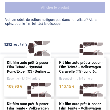
Afficher le produit
Dacia
Fiat
Voir tout
Votre modèle de voiture ne figure pas dans notre liste ? Alors
optez pour le
film teinté à la découpe
Ford
Honda
5252
résultat(s)
FILTRER
Hyundai
Kia
Kit film auto prêt-à-poser -
Kit film auto prêt-à-poser -
Land Rover
Film Teinté - Hyundai
Film Teinté - Volkswagen
Pony/Excel (X3) Berline 4
Caravelle (T5) Long 6
Mercedes-Benz
portes
(1992 - 2000)
portes
(2003 - 2015)
Essentiel - kit 3/4 arrière
Essentiel - kit 3/4 arrière
Mini
109
,90
€
140
,15
€
1108-HYU
3232-VLW
Nissan
Opel
Kit film auto prêt-à-poser -
Kit film auto prêt-à-poser -
Film Teinté - Volkswagen
Film Teinté - Volkswagen