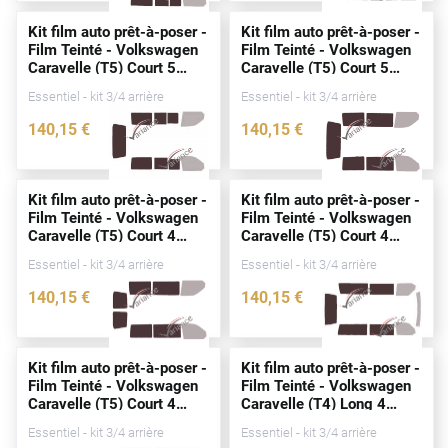
Alpine
Kit film auto prêt-à-poser -
Kit film auto prêt-à-poser -
Film Teinté - Volkswagen
Film Teinté - Volkswagen
Aston Martin
Caravelle (T5) Court 5
Caravelle (T5) Court 5
portes
(2003 - 2015)
portes
(2003 - 2015)
Audi
Essentiel - kit 3/4 arrière
Essentiel - kit 3/4 arrière
140
,15
€
140
,15
€
Bentley
2545-VLW
2631-VLW
Bmw
Kit film auto prêt-à-poser -
Kit film auto prêt-à-poser -
Buick
Film Teinté - Volkswagen
Film Teinté - Volkswagen
Caravelle (T5) Court 4
Caravelle (T5) Court 4
Byd
portes
(2003 - 2015)
portes
(2003 - 2015)
Essentiel - kit 3/4 arrière
Essentiel - kit 3/4 arrière
Cadillac
140
,15
€
140
,15
€
2632-VLW
3225-VLW
Changan
Chevrolet
Kit film auto prêt-à-poser -
Kit film auto prêt-à-poser -
Film Teinté - Volkswagen
Film Teinté - Volkswagen
Chrysler
Caravelle (T5) Court 4
Caravelle (T4) Long 4
portes
(2003 - 2015)
portes
(1990 - 2003)
Essentiel - kit 3/4 arrière
Essentiel - kit 3/4 arrière
Citroën