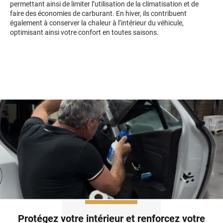
permettant ainsi de limiter l’utilisation de la climatisation et de
Kandi
faire des économies de carburant. En hiver, ils contribuent
également à conserver la chaleur à l’intérieur du véhicule,
Karma
optimisant ainsi votre confort en toutes saisons.
Kgm/ssangyong
Kia
Lada
Lamborghini
Lancia
Land Rover
Ldv
Lexus
Ligier
Protégez votre intérieur et renforcez votre
Lincoln