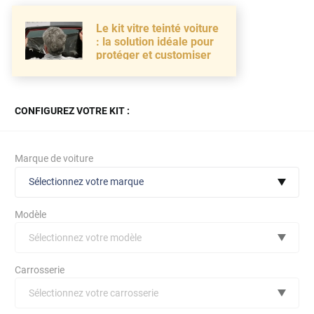
Le kit vitre teinté voiture
: la solution idéale pour
protéger et customiser
CONFIGUREZ VOTRE KIT :
Marque de voiture
Sélectionnez votre marque
Modèle
Sélectionnez votre modèle
Audi
Carrosserie
Bmw
Sélectionnez votre carrosserie
Citroën
(toutes)
undefined véhicule