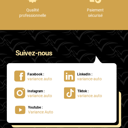
Qualité
Paiement
professionnelle
sécurisé
Suivez-nous
Facebook :
LinkedIn :
variance.auto
variance-auto
Instagram :
Tiktok :
variance.auto
variance.auto
Youtube :
Variance Auto