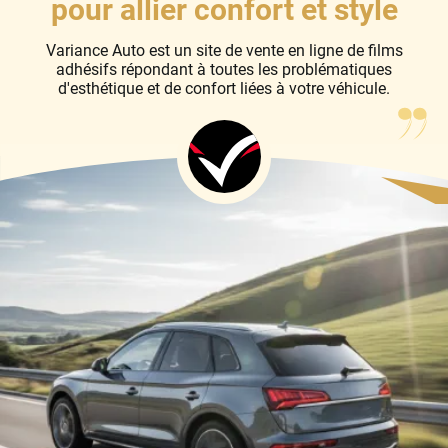
pour allier confort et style
Byd
Variance Auto est un site de vente en ligne de films
Cadillac
adhésifs répondant à toutes les problématiques
d'esthétique et de confort liées à votre véhicule.
Changan
Chevrolet
Chrysler
Citroën
Cupra
Dacia
Daewoo
Daihatsu
Dodge
Dongfeng