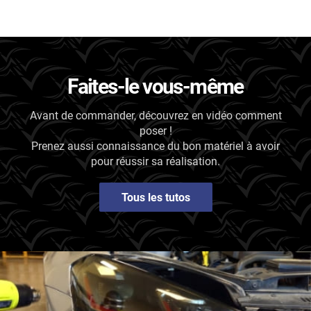
McLaren
Mercedes-Benz
Mercury
Faites-le vous-même
MG
Avant de commander, découvrez en vidéo comment
poser !
MicroCar
Prenez aussi connaissance du bon matériel à avoir
Mini
pour réussir sa réalisation.
Mitsubishi
Tous les tutos
Nissan
Oldsmobile
Omoda
Opel