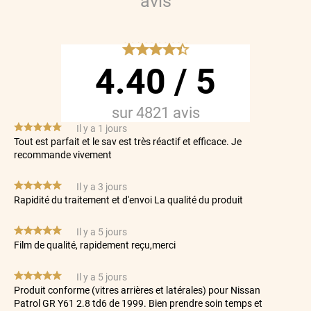
avis
Geo
Gmc
*****
Great
4.40
/
5
Grecav
sur
4821
avis
Gwm
*****
Il y a 1 jours
Tout est parfait et le sav est très réactif et efficace. Je
Holden
recommande vivement
Honda
*****
Il y a 3 jours
Hummer
Rapidité du traitement et d'envoi La qualité du produit
Hyundai
*****
Il y a 5 jours
Film de qualité, rapidement reçu,merci
Ineos
*****
Il y a 5 jours
Infiniti
Produit conforme (vitres arrières et latérales) pour Nissan
Patrol GR Y61 2.8 td6 de 1999. Bien prendre soin temps et
Isuzu