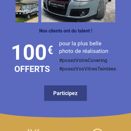
Nos clients ont du talent !
pour la plus belle
100
€
photo de réalisation
#posezVotreCovering
OFFERTS
#posezVosVitresTeintées
Participez