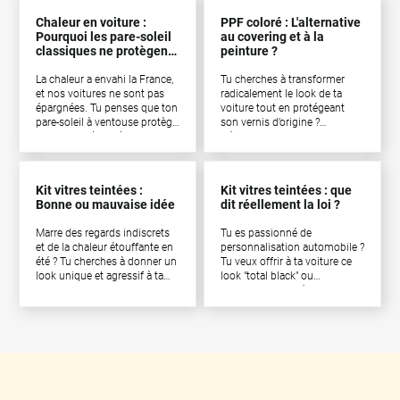
Chaleur en voiture :
PPF coloré : L'alternative
Pourquoi les pare-soleil
au covering et à la
classiques ne protègent
peinture ?
pas tes enfants
La chaleur a envahi la France,
Tu cherches à transformer
et nos voitures ne sont pas
radicalement le look de ta
épargnées. Tu penses que ton
voiture tout en protégeant
pare-soleil à ventouse protège
son vernis d’origine ?
tes enfants à l'arrière ?
Découvre les nouveaux PPF
C'est(...)
colorés de Variance A(...)
Kit vitres teintées :
Kit vitres teintées : que
Bonne ou mauvaise idée
dit réellement la loi ?
Marre des regards indiscrets
Tu es passionné de
et de la chaleur étouffante en
personnalisation automobile ?
été ? Tu cherches à donner un
Tu veux offrir à ta voiture ce
look unique et agressif à ta
look "total black" ou
voiture ? Le kit vitres
simplement protéger ton
teintée(...)
habitacle des regards in(...)