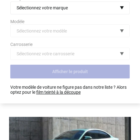
Sélectionnez votre marque
Modèle
Sélectionnez votre modèle
Audi
Carrosserie
Bmw
Sélectionnez votre carrosserie
(toutes)
undefined véhicule
Citroën
Afficher le produit
Dacia
Voir tout
Votre modèle de voiture ne figure pas dans notre liste ? Alors
Fiat
optez pour le
film teinté à la découpe
Ford
Honda
Hyundai
Kia