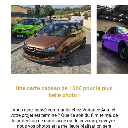
Santana
Saturn
Scania
Scion
Seat
Skoda
Smart
Une carte cadeau de 100€ pour la plus
Ssangyong
belle photo !
Subaru
Vous avez passé commande chez Variance Auto et
Suzuki
votre projet est terminé ? Que ce soit du film teinté, de
la protection de carrosserie ou du covering, envoyez-
Tata
nous vos photos et la meilleure réalisation sera