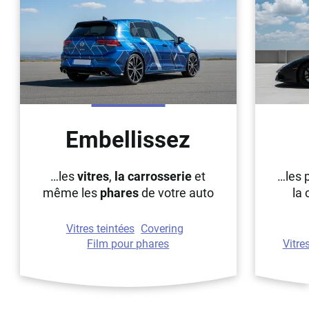
Lancia
*****
Il y a 15 jours
De très bonne qualité, au top. Je recommande 👍
Land Rover
Ldv
Lexus
Ligier
Embellissez
Lincoln
Livan
…les
vitres
,
la carrosserie
et
…les 
même les
phares
de votre auto
la
Lucid
Man
Vitres teintées
Covering
Film pour phares
Vitre
Maserati
Maybach
Mazda