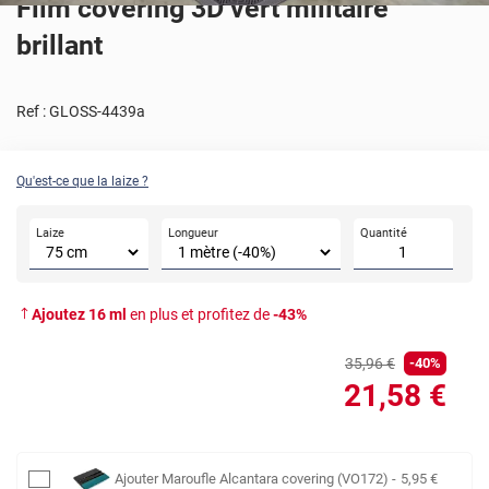
Film covering 3D vert militaire
brillant
Ref :
GLOSS-4439a
Qu'est-ce que la laize ?
Laize
Longueur
Quantité
Ajoutez
16
ml
en plus et profitez de
-
43
%
35
,96
€
-
40
%
21
,58
€
Ajouter
Maroufle Alcantara covering (VO172)
-
5
,95
€