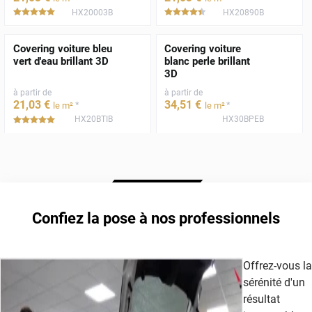
HX20003B
HX20890B
*****
*****
Covering voiture bleu
Covering voiture
vert d'eau brillant 3D
blanc perle brillant
3D
à partir de
à partir de
21
,03
€
34
,51
€
*
*
le m²
le m²
HX20BTIB
HX30BPEB
*****
Confiez la pose à nos professionnels
Offrez-vous la
sérénité d'un
résultat