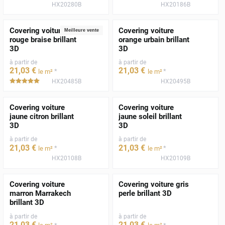
HX20280B
HX20186B
Covering voiture
Covering voiture
Meilleure vente
rouge braise brillant
orange urbain brillant
3D
3D
à partir de
à partir de
21
,03
€
21
,03
€
*
*
le m²
le m²
HX20485B
HX20495B
*****
Covering voiture
Covering voiture
jaune citron brillant
jaune soleil brillant
3D
3D
à partir de
à partir de
21
,03
€
21
,03
€
*
*
le m²
le m²
HX20108B
HX20109B
Covering voiture
Covering voiture gris
marron Marrakech
perle brillant 3D
brillant 3D
à partir de
à partir de
21
,03
€
21
,03
€