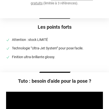
Température D'application
gratuits
(limitée à 3 références).
Idéalement entre 15°C et 28°C
Type De Pose
A sec
Les points forts
Dépose
Retrait facile avec apport de chaleur et/ou solution chimique
Attention : stock LIMITÉ
selon la nature du substrat
Technologie “Ultra-Jet System” pour pose facile.
Finition ultra-brillante glossy.
Tuto : besoin d'aide pour la pose ?