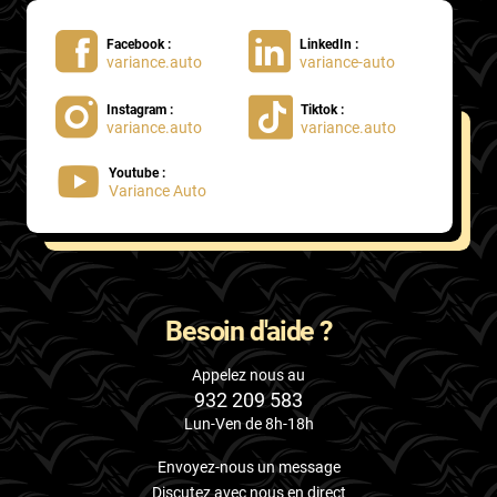
Facebook :
LinkedIn :
variance.auto
variance-auto
Instagram :
Tiktok :
variance.auto
variance.auto
Youtube :
Variance Auto
Besoin d'aide ?
Appelez nous au
932 209 583
Lun-Ven de 8h-18h
Envoyez-nous un message
Discutez avec nous en direct