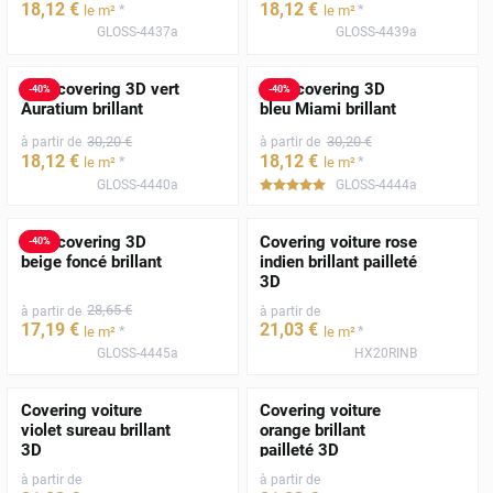
18
,12
€
18
,12
€
*
*
le m²
le m²
GLOSS-4437a
GLOSS-4439a
Film covering 3D vert
Film covering 3D
-
40
%
-
40
%
Auratium brillant
bleu Miami brillant
30
,20
€
30
,20
€
à partir de
à partir de
18
,12
€
18
,12
€
*
*
le m²
le m²
GLOSS-4440a
GLOSS-4444a
*****
Film covering 3D
Covering voiture rose
-
40
%
beige foncé brillant
indien brillant pailleté
3D
28
,65
€
à partir de
à partir de
17
,19
€
21
,03
€
*
*
le m²
le m²
GLOSS-4445a
HX20RINB
Covering voiture
Covering voiture
violet sureau brillant
orange brillant
3D
pailleté 3D
à partir de
à partir de