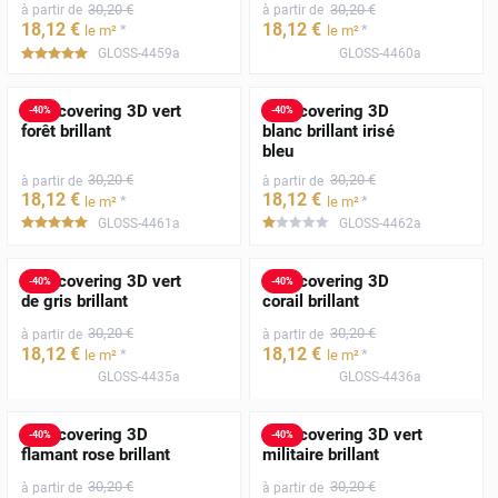
30
,20
€
30
,20
€
à partir de
à partir de
18
,12
€
18
,12
€
*
*
le m²
le m²
GLOSS-4459a
GLOSS-4460a
*****
Film covering 3D vert
Film covering 3D
-
40
%
-
40
%
forêt brillant
blanc brillant irisé
bleu
30
,20
€
30
,20
€
à partir de
à partir de
18
,12
€
18
,12
€
*
*
le m²
le m²
GLOSS-4461a
GLOSS-4462a
*****
*****
Film covering 3D vert
Film covering 3D
-
40
%
-
40
%
de gris brillant
corail brillant
30
,20
€
30
,20
€
à partir de
à partir de
18
,12
€
18
,12
€
*
*
le m²
le m²
GLOSS-4435a
GLOSS-4436a
Film covering 3D
Film covering 3D vert
-
40
%
-
40
%
flamant rose brillant
militaire brillant
30
,20
€
30
,20
€
à partir de
à partir de