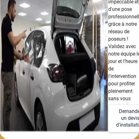
impeccable et
d'une pose
professionnel
grâce à notre
réseau de
poseurs !
Validez avec
notre équipe l
jour et l'heure
de
l'intervention
pour profiter
pleinement
sans vous
soucier des
Demande
détails
un devi
techniques et
d'installat
logistiques.