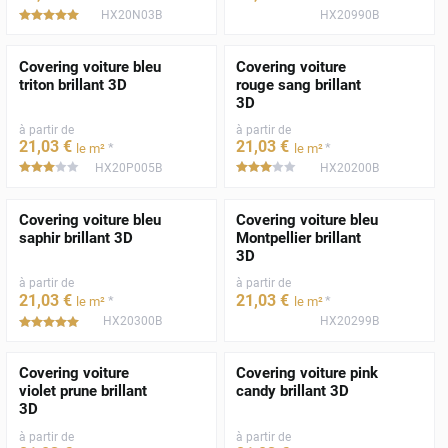
HX20N03B
HX20990B
*****
Covering voiture bleu
Covering voiture
triton brillant 3D
rouge sang brillant
3D
à partir de
à partir de
21
,03
€
21
,03
€
*
*
le m²
le m²
HX20P005B
HX20200B
*****
*****
Covering voiture bleu
Covering voiture bleu
saphir brillant 3D
Montpellier brillant
3D
à partir de
à partir de
21
,03
€
21
,03
€
*
*
le m²
le m²
HX20300B
HX20299B
*****
Covering voiture
Covering voiture pink
violet prune brillant
candy brillant 3D
3D
à partir de
à partir de