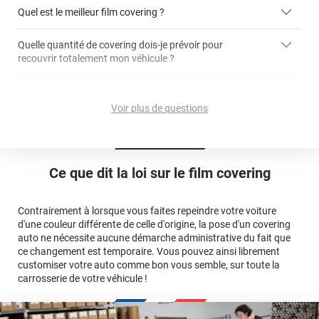
covering 3D
Quel est le meilleur film covering ?
Quelle quantité de covering dois-je prévoir pour
recouvrir totalement mon véhicule ?
covering 2D
article dédié aux covering 2D
covering 3D
Quelle est la différence entre covering et peinture ?
calculateur total covering
et 3D
Voir plus de questions
cet article
Est-il possible de retirer un covering ?
Avery Dennison
3M
en cliquant
qualité
ici
Le covering peut se poser soi-même grâce aux
tutos de
Quel covering choisir pour une voiture complète ?
professionnelle
Mesurez la longueur de la voiture (du bas du parechoc
pose
Ce que dit la loi sur
le film covering
avant jusqu'au bas du parechoc arrière, en passant par le
covering 3D
Le covering protège la peinture d'origine, pour la garder en
toit.)
bon état
Multipliez ce résultat par 3.
Contrairement à lorsque vous faites repeindre votre voiture
Le covering peut s'enlever à tout moment
d'une couleur différente de celle d'origine, la pose d'un covering
Le covering revient moins cher
conseillers
auto ne nécessite aucune démarche administrative du fait que
commerciaux
ce changement est temporaire. Vous pouvez ainsi librement
customiser votre auto comme bon vous semble, sur toute la
carrosserie de votre véhicule !
calculateur