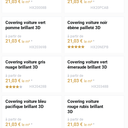
21
,03
€
21
,03
€
*
*
le m²
le m²
HX20008B
HX20PCAB
Covering voiture vert
Covering voiture noir
pomme brillant 3D
ébène pailleté 3D
à partir de
à partir de
21
,03
€
21
,03
€
*
*
le m²
le m²
HX20369B
HX20NEPB
*****
Covering voiture gris
Covering voiture vert
nuage brillant 3D
émeraude brillant 3D
à partir de
à partir de
21
,03
€
21
,03
€
*
*
le m²
le m²
HX20428B
HX20348B
*****
Covering voiture bleu
Covering voiture
pacifique brillant 3D
rouge rubis brillant
3D
à partir de
à partir de
21
,03
€
21
,03
€
*
*
le m²
le m²