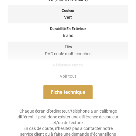
rouleaux en station de lavage et les produits agressifs.
Couleur
Un covering haut de gamme, un look unique et un rendu pro à
Vert
portée de main.
Durabilité En Extérieur
Attention,
édition limitée
: Ce produit est disponible jusqu’à
6 ans
épuisement des stocks.
Film
Référence :
GLOSS4439a
.
PVC coulé multi-couches
Résistance Aux Uv
oui
Voir tout
Adhésif
Airflow
Fiche technique
Résistance À L'humidité
oui
Chaque écran d’ordinateur/téléphone a un calibrage
différent, il peut donc exister une différence de couleur
Épaisseur
et/ou de texture.
90 µ
En cas de doute, n’hésitez pas à contacter notre
service client ou à faire
une demande d’échantillons