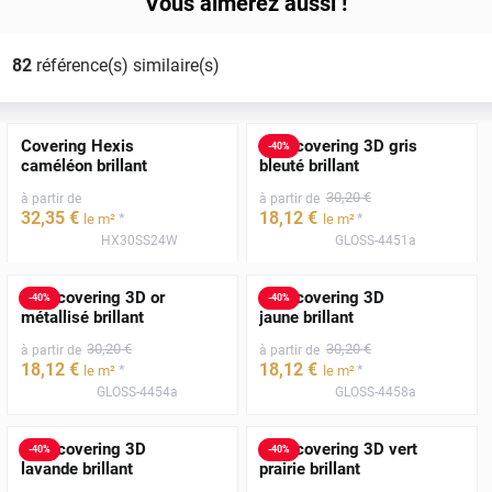
Vous aimerez aussi !
82
référence(s) similaire(s)
Covering Hexis
Film covering 3D gris
-
40
%
caméléon brillant
bleuté brillant
30
,20
€
à partir de
à partir de
32
,35
€
18
,12
€
*
*
le m²
le m²
HX30SS24W
GLOSS-4451a
Film covering 3D or
Film covering 3D
-
40
%
-
40
%
métallisé brillant
jaune brillant
30
,20
€
30
,20
€
à partir de
à partir de
18
,12
€
18
,12
€
*
*
le m²
le m²
GLOSS-4454a
GLOSS-4458a
Film covering 3D
Film covering 3D vert
-
40
%
-
40
%
lavande brillant
prairie brillant