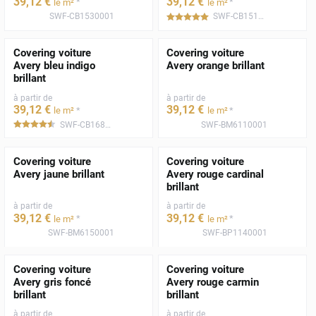
39
,12
€
39
,12
€
*
*
le m²
le m²
SWF-CB1530001
SWF-CB1510001
*****
Covering voiture
Covering voiture
Avery bleu indigo
Avery orange brillant
brillant
à partir de
à partir de
39
,12
€
39
,12
€
*
*
le m²
le m²
SWF-CB1680001
SWF-BM6110001
*****
Covering voiture
Covering voiture
Avery jaune brillant
Avery rouge cardinal
brillant
à partir de
à partir de
39
,12
€
39
,12
€
*
*
le m²
le m²
SWF-BM6150001
SWF-BP1140001
Covering voiture
Covering voiture
Avery gris foncé
Avery rouge carmin
brillant
brillant
à partir de
à partir de