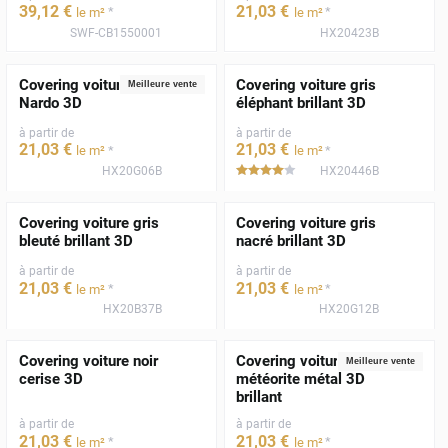
39
,12
€
21
,03
€
*
*
le m²
le m²
SWF-CB1550001
HX20423B
Covering voiture gris
Covering voiture gris
Meilleure vente
Nardo 3D
éléphant brillant 3D
à partir de
à partir de
21
,03
€
21
,03
€
*
*
le m²
le m²
HX20G06B
HX20446B
*****
Covering voiture gris
Covering voiture gris
bleuté brillant 3D
nacré brillant 3D
à partir de
à partir de
21
,03
€
21
,03
€
*
*
le m²
le m²
HX20B37B
HX20G12B
Covering voiture noir
Covering voiture gris
Meilleure vente
cerise 3D
météorite métal 3D
brillant
à partir de
à partir de
21
,03
€
21
,03
€
*
*
le m²
le m²