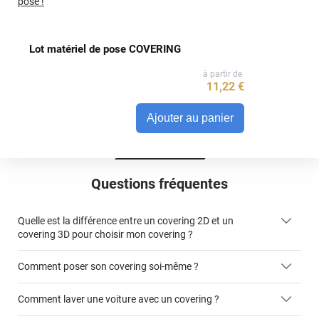
pose !
Lot matériel de pose COVERING
à partir de
11
,22
€
Ajouter au panier
Questions fréquentes
Quelle est la différence entre un covering 2D et un
covering 3D pour choisir mon covering ?
Comment poser son covering soi-même ?
covering 2D
Comment laver une voiture avec un covering ?