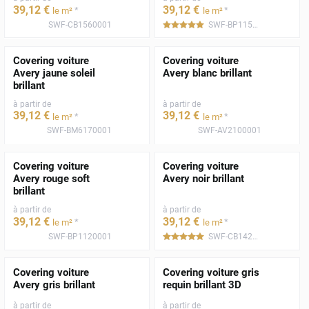
39
,12
€
39
,12
€
*
*
le m²
le m²
SWF-CB1560001
SWF-BP1150001
*****
Covering voiture
Covering voiture
Avery jaune soleil
Avery blanc brillant
brillant
à partir de
à partir de
39
,12
€
39
,12
€
*
*
le m²
le m²
SWF-BM6170001
SWF-AV2100001
Covering voiture
Covering voiture
Avery rouge soft
Avery noir brillant
brillant
à partir de
à partir de
39
,12
€
39
,12
€
*
*
le m²
le m²
SWF-BP1120001
SWF-CB1420001
*****
Covering voiture
Covering voiture gris
Avery gris brillant
requin brillant 3D
à partir de
à partir de