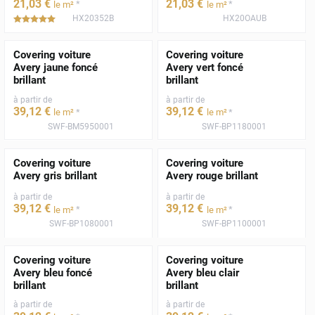
21
,03
€
21
,03
€
*
*
le m²
le m²
HX20352B
HX20OAUB
*****
Covering voiture
Covering voiture
Avery jaune foncé
Avery vert foncé
brillant
brillant
à partir de
à partir de
39
,12
€
39
,12
€
*
*
le m²
le m²
SWF-BM5950001
SWF-BP1180001
Covering voiture
Covering voiture
Avery gris brillant
Avery rouge brillant
à partir de
à partir de
39
,12
€
39
,12
€
*
*
le m²
le m²
SWF-BP1080001
SWF-BP1100001
Covering voiture
Covering voiture
Avery bleu foncé
Avery bleu clair
brillant
brillant
à partir de
à partir de