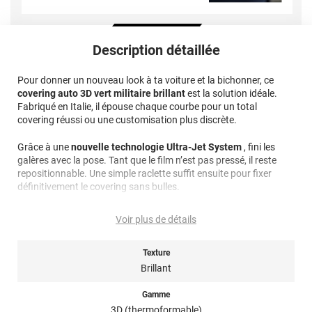
Description détaillée
Pour donner un nouveau look à ta voiture et la bichonner, ce
covering auto 3D vert militaire brillant
est la solution idéale.
Fabriqué en Italie, il épouse chaque courbe pour un total
covering réussi ou une customisation plus discrète.
Grâce à une
nouvelle technologie Ultra-Jet System
, fini les
galères avec la pose. Tant que le film n’est pas pressé, il reste
repositionnable. Une simple raclette suffit ensuite pour fixer
définitivement le covering sans bulles.
Les finitions brillantes sont protégées par un traitement spécial
Voir plus de détails
qui leur donne
une profondeur et un éclat impressionnants
.
Avec une durabilité de 6 ans en extérieur, ce film reste
impeccable au fil des années.
Texture
Brillant
Ce covering est livré seul, tu peux le poser toi-même. Bien sur,
une
notice de pose détaillée
est fournie avec. Tu peux aussi
Gamme
t’aider de nos nombreux
tutos vidéos
! Pour l’entretien, évites les
3D (thermoformable)