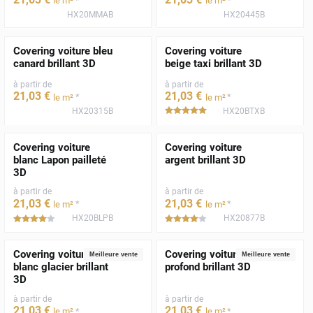
*
*
le m²
le m²
HX20MMAB
HX20445B
Covering voiture bleu
Covering voiture
canard brillant 3D
beige taxi brillant 3D
à partir de
à partir de
21
,03
€
21
,03
€
*
*
le m²
le m²
HX20315B
HX20BTXB
*****
Covering voiture
Covering voiture
blanc Lapon pailleté
argent brillant 3D
3D
à partir de
à partir de
21
,03
€
21
,03
€
*
*
le m²
le m²
HX20BLPB
HX20877B
*****
*****
Covering voiture
Covering voiture noir
Meilleure vente
Meilleure vente
blanc glacier brillant
profond brillant 3D
3D
à partir de
à partir de
21
,03
€
21
,03
€
*
*
le m²
le m²