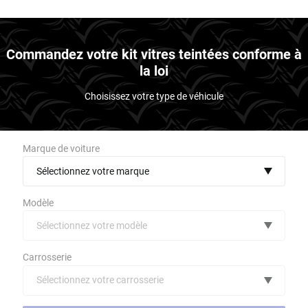
Commandez votre kit vitres teintées conforme à
la loi
Choisissez votre type de véhicule
Marque de voiture
Sélectionnez votre marque
Modèle
Sélectionnez votre modèle
Audi
Carrosserie
Bmw
Sélectionnez votre carrosserie
Citroën
(toutes)
undefined véhicule