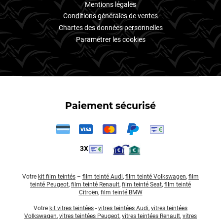
Mini
Mentions légales
Conditions générales de ventes
Mitsubishi
Chartes des données personnelles
Paramétrer les cookies
Nissan
Oldsmobile
Omoda
Opel
Paiement sécurisé
Ora
Peugeot
3X
Plymouth
Polestar
Votre
kit film teintés
–
film teinté Audi
,
film teinté Volkswagen
,
film
teinté Peugeot
,
film teinté Renault
,
film teinté Seat
,
film teinté
Citroën
,
film teinté BMW
Pontiac
Votre
kit vitres teintées
-
vitres teintées Audi
,
vitres teintées
Porsche
Volkswagen
,
vitres teintées Peugeot
,
vitres teintées Renault
,
vitres