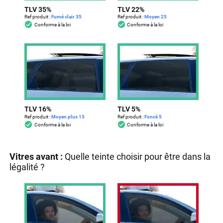
TLV 35%
TLV 22%
Ref produit :
Fumé clair 35
Ref produit :
Moyen 25
Conforme à la loi
Conforme à la loi
TLV 16%
TLV 5%
Ref produit :
Moyen plus 15
Ref produit :
Foncé 5
Conforme à la loi
Conforme à la loi
Vitres avant :
Quelle teinte choisir pour être dans la
légalité ?