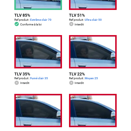
TLV 85%
TLV 51%
Ref produit :
Extrême clair 70
Ref produit :
Ultra clair 50
Conforme à la loi
Interdit
TLV 35%
TLV 22%
Ref produit :
Fumé clair 35
Ref produit :
Moyen 25
Interdit
Interdit