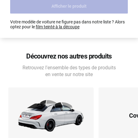
Afficher le produit
Dacia
Fiat
Voir tout
Votre modèle de voiture ne figure pas dans notre liste ? Alors
optez pour le
film teinté à la découpe
Ford
Honda
Hyundai
Découvrez nos autres produits
Kia
Retrouvez l'ensemble des types de produits
en vente sur notre site
Land Rover
Mercedes-Benz
Mini
Co
Nissan
Opel