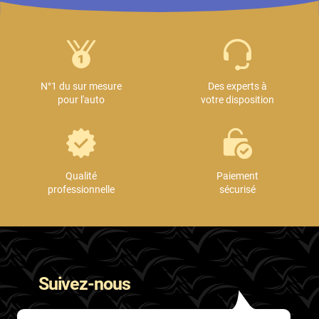
Honda
Hummer
Hyundai
N°1 du sur mesure
Des experts à
Ineos
pour l'auto
votre disposition
Infiniti
Isuzu
Qualité
Paiement
Iveco
professionnelle
sécurisé
Jaecoo
Jaguar
Jeep
Suivez-nous
Jetour