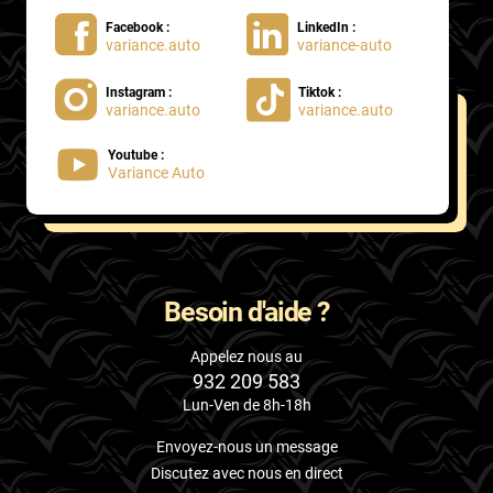
Kandi
Facebook :
LinkedIn :
variance.auto
variance-auto
Karma
Kgm/ssangyong
Instagram :
Tiktok :
variance.auto
variance.auto
Kia
Youtube :
Variance Auto
Lada
Lamborghini
Lancia
Besoin d'aide ?
Land Rover
Ldv
Appelez nous au
932 209 583
Lexus
Lun-Ven de 8h-18h
Ligier
Envoyez-nous un message
Discutez avec nous en direct
Lincoln