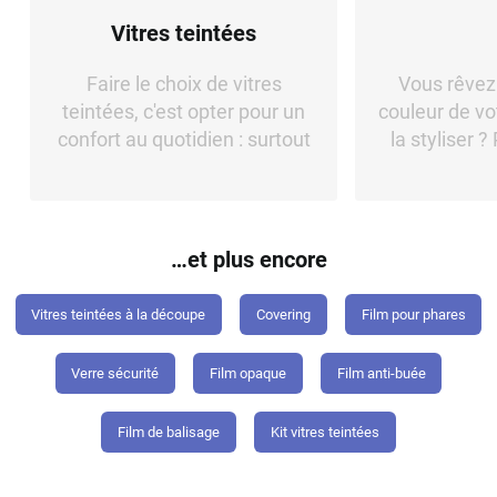
Peugeot
Vitres teintées
Porsche
Faire le choix de vitres
Vous rêvez
Renault
teintées, c'est opter pour un
couleur de vo
Seat
confort au quotidien : surtout
la styliser 
en période estivale où les
raisonn
Skoda
températures sont au ...
possibilité
Tesla
…et plus encore
Toyota
Volkswagen
Vitres teintées à la découpe
Covering
Film pour phares
Acura
Verre sécurité
Film opaque
Film anti-buée
Aixam
Film de balisage
Kit vitres teintées
Alfa Romeo