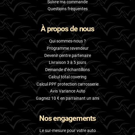
Suivre ma commande
Livan
Questions fréquentes
Lucid
À propos de nous
Man
Qui sommes-nous ?
Maserati
Programme revendeur
Maybach
Devenir centre partenaire
Livraison 3 à 5 jours
Mazda
Demande d’échantillons
Calcul total covering
McLaren
Calcul PPF protection carrosserie
Mercedes-Benz
Avis Variance Auto
Gagnez 10 € en parrainant un ami
Mercury
MG
Nos engagements
MicroCar
Le sur-mesure pour votre auto