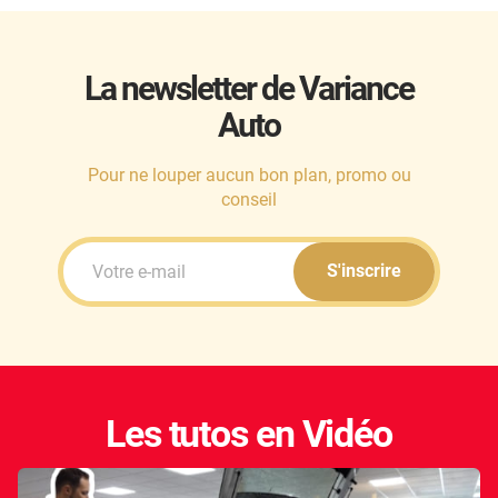
Alpine
Aston Martin
La newsletter de Variance
Audi
Auto
Bentley
Pour ne louper aucun bon plan, promo ou
Bmw
conseil
Buick
Byd
S'inscrire
Cadillac
Changan
Chevrolet
Les tutos en Vidéo
Chrysler
Citroën