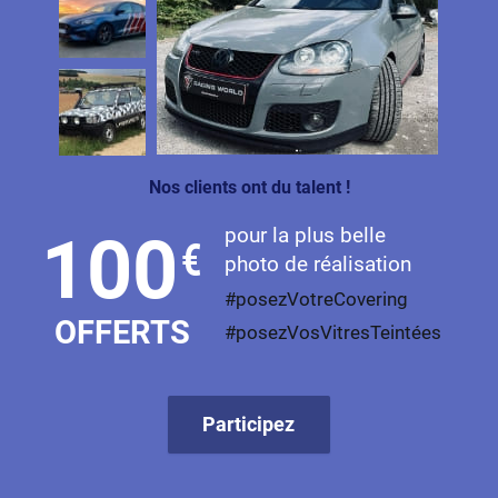
Fisker
Ford
Foton
Gac
Geely
Nos clients ont du talent !
Genesis
pour la plus belle
100
€
photo de réalisation
Geo
#posezVotreCovering
Gmc
OFFERTS
#posezVosVitresTeintées
Great
Grecav
Participez
Gwm
Holden