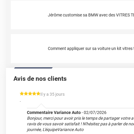
Jérôme customise sa BMW avec des VITRES 
Comment appliquer sur sa voiture un kit vitres t
Avis de nos clients
*****
Il y a 35 jours
.
Commentaire Variance Auto
-
02/07/2026
Bonjour, merci pour avoir pris le temps de partager votre 
ravis de vous savoir satisfait ! N'hésitez pas à parler de 
journée, L'équipeVariance Auto