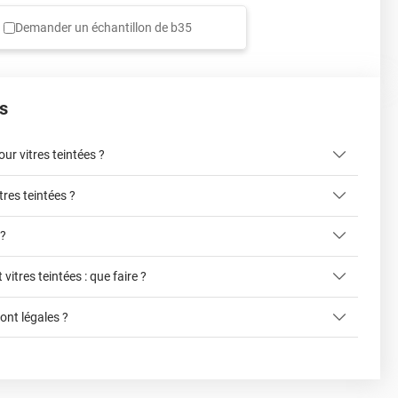
Demander un échantillon de
b35
s
r vitres teintées ?
tres teintées ?
ici
 ?
 vitres teintées : que faire ?
liter la pose du film sur la vitre
cet article
sont légales ?
ce formulaire