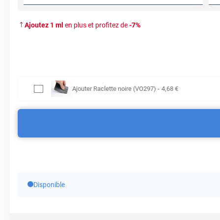
Ajoutez
1
ml
en plus et profitez de
-
7
%
Ajouter
Raclette noire (VO297)
-
4
,68
€
Disponible