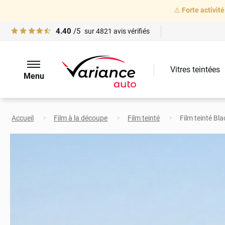
⚠️
Forte activité
4.40
/5
sur
4821
avis vérifiés
Vitres teintées
Menu
Accueil
Film à la découpe
Film teinté
Film teinté Bl