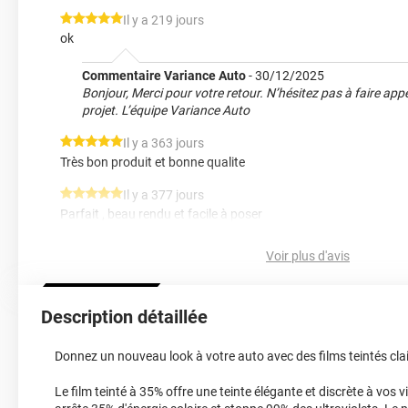
*****
Il y a 219 jours
ok
Commentaire Variance Auto
-
30/12/2025
Bonjour, Merci pour votre retour. N’hésitez pas à faire ap
projet. L’équipe Variance Auto
*****
Il y a 363 jours
Très bon produit et bonne qualite
*****
Il y a 377 jours
Parfait , beau rendu et facile à poser
*****
Il y a 440 jours
Voir plus d'avis
Parfait et facile d’utilisation
*****
Il y a 557 jours
Description détaillée
Produit correspondent à mes attentes. Je recommande.
*****
Il y a 613 jours
Donnez un nouveau look à votre auto avec des films teintés clai
Bien noir. Belle qualité
Le film teinté à 35% offre une teinte élégante et discrète à vos vi
*****
Il y a 629 jours