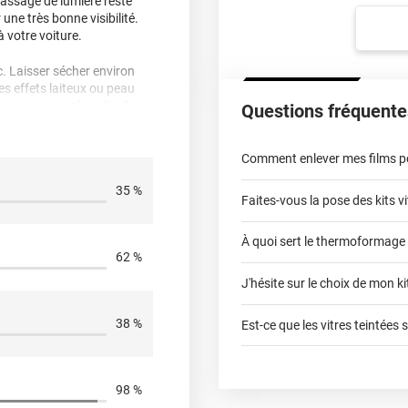
 passage de lumière reste
ne très bonne visibilité.
 votre voiture.
ec. Laisser sécher environ
Des effets laiteux ou peau
avonneux sur la colle. Ce
Questions fréquente
qu’ils disparaissent. Vous
r/fermer votre vitre afin
Comment enlever mes films pou
35 %
Faites-vous la pose des kits vi
À quoi sert le thermoformage
kits vitres teintées
62 %
tier seule, ça m'a demandé
J'hésite sur le choix de mon kit
faci
st arrivé en parfait état
ent. Par contre ça marque
38 %
Est-ce que les vitres teintées 
pause
98 %