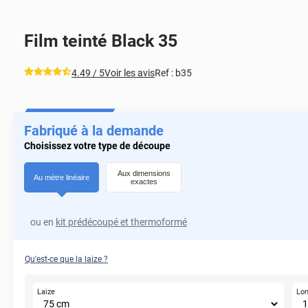
Film teinté Black 35
*****
4.49
/ 5
Voir les avis
Ref :
b35
Fabriqué à la demande
Choisissez votre type de découpe
Aux dimensions
Au mètre linéaire
exactes
ou en
kit prédécoupé et thermoformé
Qu'est-ce que la laize ?
Laize
Lo