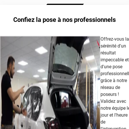
film teinté
Extrême Clair 70
Confiez la pose à nos professionnels
cet article
Offrez-vous la
sérénité d'un
résultat
impeccable et
d'une pose
professionnel
grâce à notre
réseau de
poseurs !
Validez avec
notre équipe l
jour et l'heure
de
l'intervention