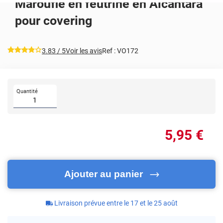
Maroufle en feutrine en Alcantara
pour covering
*****
3.83
/ 5
Voir les avis
Ref :
VO172
Quantité
5
,95
€
Ajouter au panier
Livraison prévue entre le 17 et le 25 août