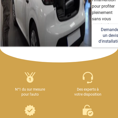
pour profiter
pleinement
sans vous
soucier des
Demande
détails
un devi
techniques et
d'installat
logistiques.
N°1 du sur mesure
Des experts à
pour l'auto
votre disposition