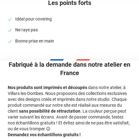
Les points forts
Commentaire Variance Auto
-
08/05/2026
Bonjour, Nous vous remercions d’avoir pris le temps
de partager votre retour d’expérience, même s’il est
Idéal pour covering
regrettable pour nous de constater que nos services
n’ont pas répondu à vos attentes. Nous serions ravis
Ne raye pas
d’en discuter plus en détail. N’hésitez pas à contacter
directement notre service client en mentionnant votre
Bonne prise en main
numéro de commande, nous ferons le nécessaire
pour vous accompagner au mieux. Bien cordialement,
L'équipe Variance Auto
Fabriqué à la demande dans notre atelier en
France
Nos produits sont imprimés et découpés
dans notre atelier, à
Villars-les-Dombes. Nous proposons des collections exclusives
avec des designs créés et imprimés dans notre studio. Chaque
produit commandé sur notre site est réalisé aux mesures du
client
sans possibilité de rétractation
. La couleur perçue peut
varier suivant les écrans. Avant de passer commande, testez
nos échantillons gratuits ! Et évitez ainsi de ne pas être satisfait,
ou de vous tromper 😉
Demandez vos échantillons gratuits !