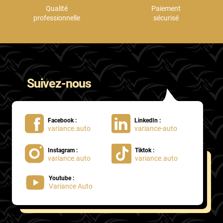
Qualité
Paiement
professionnelle
sécurisé
Suivez-nous
Facebook :
LinkedIn :
variance.auto
variance-auto
Instagram :
Tiktok :
variance.auto
variance.auto
Youtube :
Variance Auto