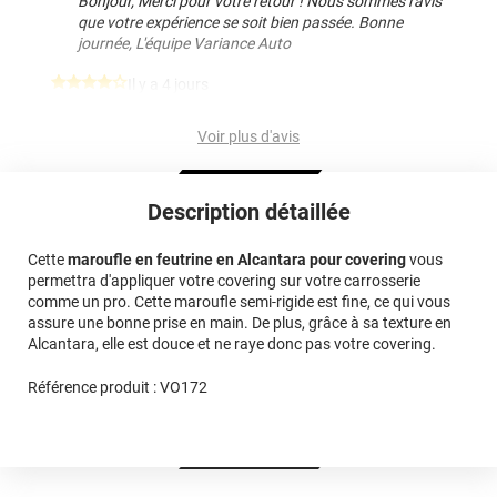
Bonjour, Merci pour votre retour ! Nous sommes ravis
que votre expérience se soit bien passée. Bonne
journée, L'équipe Variance Auto
*****
Il y a 4 jours
Je la trouve un peu petite
Voir plus d'avis
*****
Il y a 135 jours
Laisse apparaitre de fines rayures
Description détaillée
Commentaire Variance Auto
-
26/03/2026
Bonjour, Nous vous remercions d’avoir pris le temps
de partager votre retour d’expérience, même s’il est
Cette
maroufle en feutrine en Alcantara pour covering
vous
regrettable pour nous de constater que nos produits
permettra d'appliquer votre covering sur votre carrosserie
n’ont pas répondu à vos attentes. Nous serions ravis
comme un pro. Cette maroufle semi-rigide est fine, ce qui vous
d’en discuter plus en détail. N’hésitez pas à contacter
assure une bonne prise en main. De plus, grâce à sa texture en
directement notre service client en mentionnant votre
Alcantara, elle est douce et ne raye donc pas votre covering.
numéro de commande, nous ferons le nécessaire
pour vous accompagner au mieux. Bien cordialement,
Référence produit :
VO172
L'équipe Variance Auto
*****
Il y a 92 jours
J ai oaye pas recu