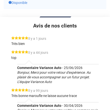
Disponible
Avis de nos clients
*****
Il y a 1 jours
Très bien
*****
Il y a 44 jours
top
Commentaire Variance Auto
-
25/06/2026
Bonjour, Merci pour votre retour d'expérience. Au
plaisir de vous accompagner sur un futur projet.
L’équipe Variance Auto
*****
Il y a 99 jours
Très bonne maroufle ne laisse aucune trace
Commentaire Variance Auto
-
30/04/2026