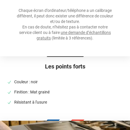
Température D'application
+10°C à +25°C
Chaque écran d’ordinateur/téléphone a un calibrage
différent, il peut donc exister une différence de couleur
Température D'utilisation
et/ou de texture.
-40°C à +90°C
En cas de doute, n’hésitez pas à contacter notre
service client ou à faire
une demande d’échantillons
Type De Pose
gratuits
(limitée à 3 références).
A sec
Les points forts
Couleur : noir
Finition : Mat grainé
Résistant à l'usure