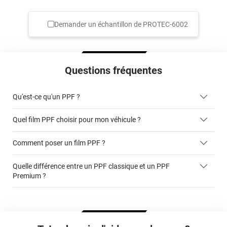
Demander un échantillon de
PROTEC-6002
Questions fréquentes
Qu'est-ce qu'un PPF ?
Quel film PPF choisir pour mon véhicule ?
Comment poser un film PPF ?
Un PPF au mètre linéaire, à découper vous-même
Quelle différence entre un PPF classique et un PPF
Un PPF en kit, avec les finitions à découper vous-même
Premium ?
Un PPF sur-mesure, prédécoupé spécialement pour votre
véhicule.
cet article