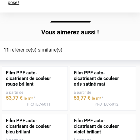
pose !
Vous aimerez aussi !
11
référence(s) similaire(s)
Film PPF auto-
Film PPF auto-
cicatrisant de couleur
cicatrisant de couleur
rouge brillant
gris satiné mat
à partir de
à partir de
53
,77
€
53
,77
€
*
*
le m²
le m²
PROTEC-6011
PROTEC-6012
Film PPF auto-
Film PPF auto-
cicatrisant de couleur
cicatrisant de couleur
bleu brillant
violet brillant