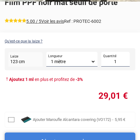
Film PPF noir mat seuil de porte
*****
5.00
/ 5
Voir les avis
Ref :
PROTEC-6002
Qu'est-ce que la laize ?
Longueur
Quantité
Laize
123
cm
Ajoutez
1
ml
en plus et profitez de
-
3
%
29
,01
€
Ajouter
Maroufle Alcantara covering (VO172)
-
5
,95
€