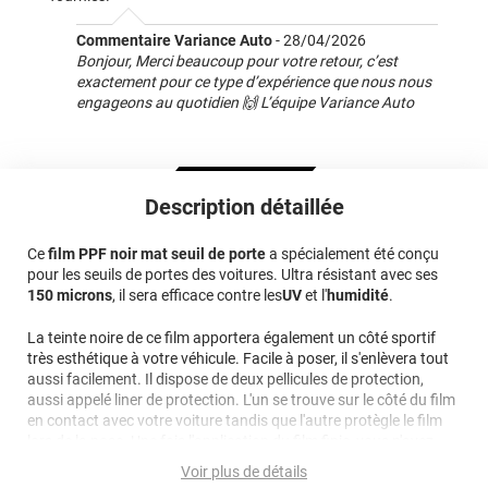
Commentaire Variance Auto
-
28/04/2026
Bonjour, Merci beaucoup pour votre retour, c’est
exactement pour ce type d’expérience que nous nous
engageons au quotidien 🙌 L’équipe Variance Auto
Description détaillée
Ce
film PPF noir mat seuil de porte
a spécialement été conçu
pour les seuils de portes des voitures. Ultra résistant avec ses
150 microns
, il sera efficace contre les
UV
et l'
humidité
.
La teinte noire de ce film apportera également un côté sportif
très esthétique à votre véhicule. Facile à poser, il s'enlèvera tout
aussi facilement. Il dispose de deux pellicules de protection,
aussi appelé liner de protection. L'un se trouve sur le côté du film
en contact avec votre voiture tandis que l'autre protègle le film
lors de la pose. Une fois l'application du film finie, vous n'avez
qu'à retirer ce deuxième liner de protection transparent.
Voir plus de détails