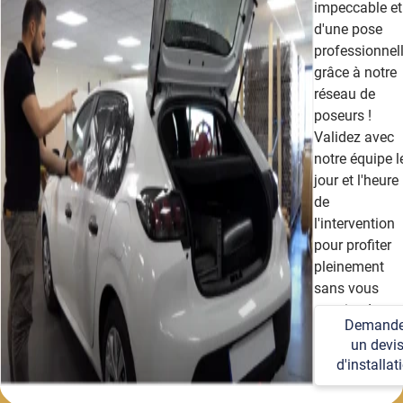
impeccable et
d'une pose
professionnel
grâce à notre
réseau de
poseurs !
Validez avec
notre équipe l
jour et l'heure
de
l'intervention
pour profiter
pleinement
sans vous
soucier des
Demande
détails
un devi
techniques et
d'installat
logistiques.