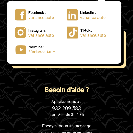
Facebook :
LinkedIn :
variance.auto
variance-auto
Instagram :
Tiktok :
variance.auto
variance.auto
Youtube :
Variance Auto
Besoin d'aide ?
Appelez nous au
932 209 583
Lun-Ven de 8h-18h
Envoyez-nous un message