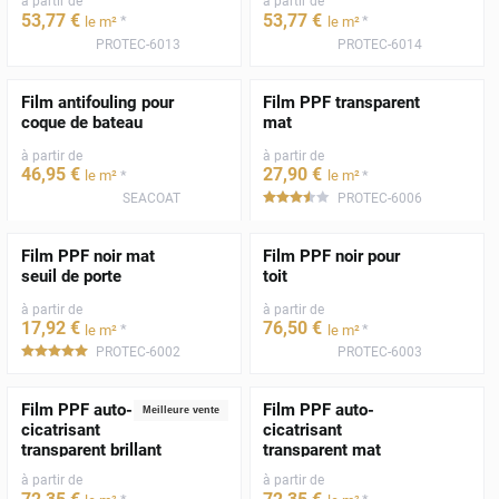
à partir de
à partir de
53
,77
€
53
,77
€
*
*
le m²
le m²
PROTEC-6013
PROTEC-6014
Film antifouling pour
Film PPF transparent
coque de bateau
mat
à partir de
à partir de
46
,95
€
27
,90
€
*
*
le m²
le m²
SEACOAT
PROTEC-6006
*****
Film PPF noir mat
Film PPF noir pour
seuil de porte
toit
à partir de
à partir de
17
,92
€
76
,50
€
*
*
le m²
le m²
PROTEC-6002
PROTEC-6003
*****
Film PPF auto-
Film PPF auto-
Meilleure vente
cicatrisant
cicatrisant
transparent brillant
transparent mat
à partir de
à partir de