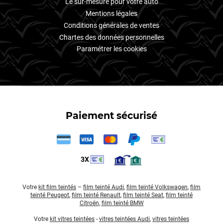
Le sur-mesure pour votre auto
Mentions légales
Conditions générales de ventes
Chartes des données personnelles
Paramétrer les cookies
Paiement sécurisé
3X
Votre
kit film teintés
–
film teinté Audi
,
film teinté Volkswagen
,
film
teinté Peugeot
,
film teinté Renault
,
film teinté Seat
,
film teinté
Citroën
,
film teinté BMW
Votre
kit vitres teintées
-
vitres teintées Audi
,
vitres teintées