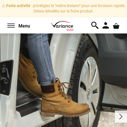
⚠️
Forte activité
: privilégiez le "mètre linéaire" pour une livraison rapide.
Délais détaillés sur la fiche produit.
Menu