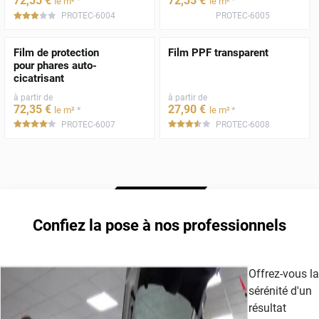
72
,35
€
72
,35
€
*
*
le m²
le m²
PROTEC-6004
PROTEC-6005
*****
Film de protection
Film PPF transparent
pour phares auto-
cicatrisant
à partir de
à partir de
72
,35
€
27
,90
€
*
*
le m²
le m²
PROTEC-6007
PROTEC-6008
*****
*****
Confiez la pose à nos professionnels
Offrez-vous la
sérénité d'un
résultat