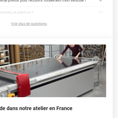
is-je prévoir pour recouvrir totalement mon véhicule ?
article dédié aux covering 2D et 3D
covering 3D
covering et peinture ?
cet article
Avery
Voir plus de questions
vering ?
en cliquant ici
nnelle
la voiture (du bas du parechoc avant jusqu'au bas du
ser soi-même grâce aux
tutos de pose
e voiture complète ?
sant par le toit.)
einture d'origine, pour la garder en bon état
r 3.
ver à tout moment
ns cher
conseillers commerciaux
de dans notre atelier en France