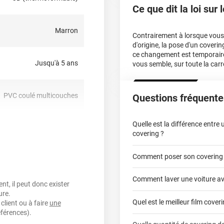
Ce que dit la loi sur
Marron
Contrairement à lorsque vous f
d'origine, la pose d'un cover
ce changement est temporair
Jusqu'à 5 ans
vous semble, sur toute la carr
PVC coulé multicouches
Questions fréquente
Quelle est la différence entre
oui
covering ?
Comment poser son covering
covering 2D
nt, sensible à la pression,
repositionnable
Comment laver une voiture av
t, il peut donc exister
covering 3D
ure.
Quel est le meilleur film cover
oui
client ou à faire
une
éférences).