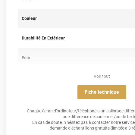
Référence produit :
HX20BTXB
.
Couleur
Durabilité En Extérieur
Film
Voir tout
Résistance Aux Uv
Fiche technique
Acrylique solva
Adhésif
Chaque écran d’ordinateur/téléphone a un calibrage différen
une différence de couleur et/ou de text
Résistance À L'humidité
En cas de doute, n’hésitez pas à contacter notre service 
demande d’échantillons gratuits
(limitée à 3 r