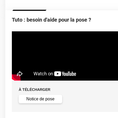
Épaisseur
Tuto : besoin d'aide pour la pose ?
Température D'application
Idéa
Élongation
Température D'utilisation
Type De Pose
À TÉLÉCHARGER
Retrait facile av
Dépose
solution c
Notice de pose