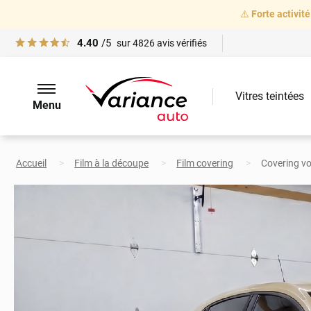
⚠️
Forte activité
4.40
/5
sur
4826
avis vérifiés
Vitres teintées
Menu
Accueil
Film à la découpe
Film covering
Covering voi