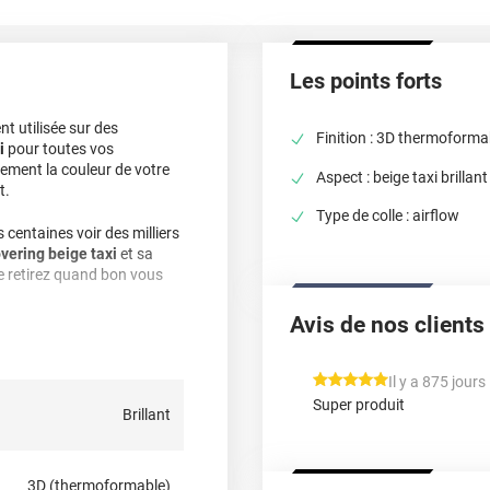
Les points forts
nt utilisée sur des
Finition : 3D thermoforma
i
pour toutes vos
ilement la couleur de votre
Aspect : beige taxi brillant
t.
Type de colle : airflow
 centaines voir des milliers
vering beige taxi
et sa
le retirez quand bon vous
Avis de nos clients
?
-dire qu’il est
*****
Il y a 875 jours
hermique ou sèche-cheveux),
Super produit
Brillant
, planes à très courbées ! Il
du
partiel covering
comme
cter notre équipe pour plus
3D (thermoformable)