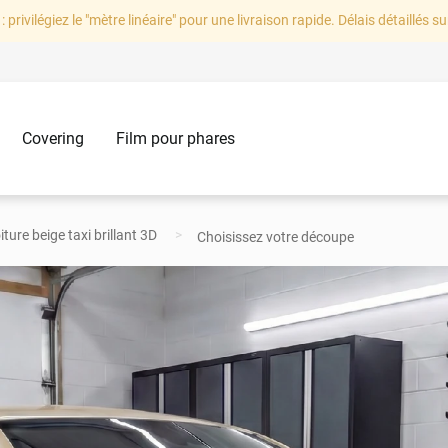
: privilégiez le "mètre linéaire" pour une livraison rapide. Délais détaillés su
Covering
Film pour phares
ture beige taxi brillant 3D
Choisissez votre découpe