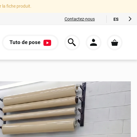
r la fiche produit.
Contactez-nous
ES
FR
EN
Tuto de pose
IT
S
DE