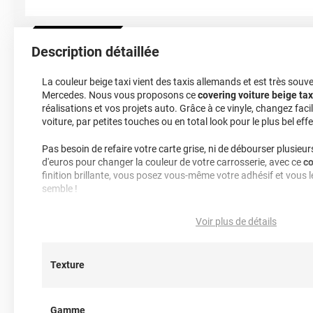
Description détaillée
La couleur beige taxi vient des taxis allemands et est très souve
Mercedes. Nous vous proposons ce
covering voiture beige tax
réalisations et vos projets auto. Grâce à ce vinyle, changez fac
voiture, par petites touches ou en total look pour le plus bel effe
Pas besoin de refaire votre carte grise, ni de débourser plusieurs
d'euros pour changer la couleur de votre carrosserie, avec ce
co
finition brillante, vous posez vous-même votre adhésif et vous 
semble !
Note importante : faire son choix entre un covering 2D ou 3D 
Voir plus de détails
Pour rappel ce
film de covering
dispose d’une finition 3D, c’est-à
thermoformable. Il est donc sensible à la chaleur (décapeur t
Texture
il est conseillé dans la pose de covering sur tout type de surface
est donc privilégié pour un
total covering
mais également sur 
des rétroviseurs par exemple. Un doute ? N’hésitez pas à conta
d’information !
Gamme