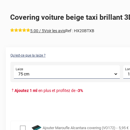
Covering voiture beige taxi brillant 3
*****
5.00
/ 5
Voir les avis
Ref :
HX20BTXB
Qu'est-ce que la laize ?
Laize
Lo
Ajoutez
1
ml
en plus et profitez de
-
3
%
Ajouter
Maroufle Alcantara covering (VO172)
-
5
,95
€