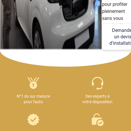
pour profiter
pleinement
sans vous
soucier des
Demande
détails
un devi
techniques et
d'installat
logistiques.
N°1 du sur mesure
Des experts à
pour l'auto
votre disposition