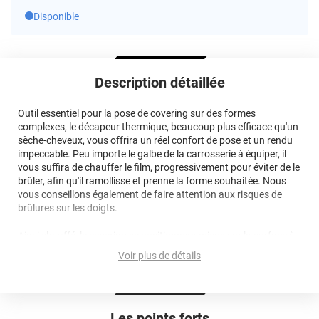
Disponible
Description détaillée
Outil essentiel pour la pose de covering sur des formes
complexes, le décapeur thermique, beaucoup plus efficace qu'un
sèche-cheveux, vous offrira un réel confort de pose et un rendu
impeccable. Peu importe le galbe de la carrosserie à équiper, il
vous suffira de chauffer le film, progressivement pour éviter de le
brûler, afin qu'il ramollisse et prenne la forme souhaitée. Nous
vous conseillons également de faire attention aux risques de
brûlures sur les doigts.
Ainsi chauffé, le covering se positionnera mieux sur la surface à
appliquer, quel que soit sa forme ! Une fois la pose terminée,
Voir plus de détails
n'hésitez pas à repasser un léger coup de chaleur sur l'ensemble
du film afin de "figer" la colle pour une meilleure tenue.
N'hésitez pas à vous rendre sur notre chaîne Youtube pour
Les points forts
visionner des vidéos tutos qui vous montreront l'utilisation du