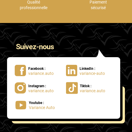
Qualité
Paiement
professionnelle
sécurisé
Suivez-nous
Facebook :
LinkedIn :
variance.auto
variance-auto
Instagram :
Tiktok :
variance.auto
variance.auto
Youtube :
Variance Auto