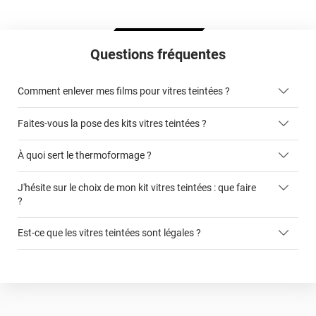
Questions fréquentes
Comment enlever mes films pour vitres teintées ?
Faites-vous la pose des kits vitres teintées ?
ici
À quoi sert le thermoformage ?
kits vitres teintées
J'hésite sur le choix de mon kit vitres teintées : que faire
faciliter la pose du film sur la vitre
?
cet article
Est-ce que les vitres teintées sont légales ?
ce formulaire
autorisée légalement sur les vitres avant
film teinté