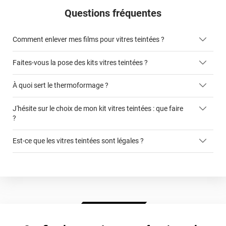
Questions fréquentes
Comment enlever mes films pour vitres teintées ?
Faites-vous la pose des kits vitres teintées ?
ici
À quoi sert le thermoformage ?
kits vitres teintées
J'hésite sur le choix de mon kit vitres teintées : que faire
faciliter la pose du film sur la vitre
?
cet article
Est-ce que les vitres teintées sont légales ?
ce formulaire
autorisée légalement sur les vitres avant
film teinté
Extrême Clair 70