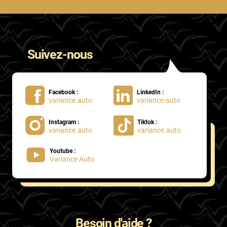
Suivez-nous
Facebook :
LinkedIn :
variance.auto
variance-auto
Instagram :
Tiktok :
variance.auto
variance.auto
Youtube :
Variance Auto
Besoin d'aide ?