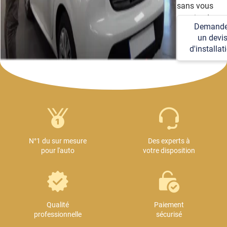
sans vous
soucier des
Demande
détails
un devi
techniques et
d'installat
logistiques.
N°1 du sur mesure
Des experts à
pour l'auto
votre disposition
Qualité
Paiement
professionnelle
sécurisé