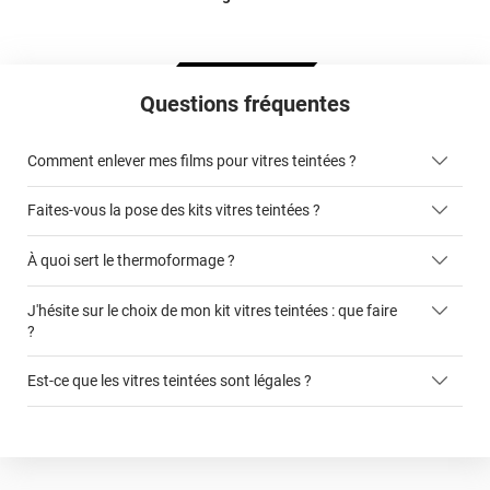
Questions fréquentes
Comment enlever mes films pour vitres teintées ?
Faites-vous la pose des kits vitres teintées ?
ici
À quoi sert le thermoformage ?
kits vitres teintées
J'hésite sur le choix de mon kit vitres teintées : que faire
faciliter la pose du film sur la vitre
?
cet article
Est-ce que les vitres teintées sont légales ?
ce formulaire