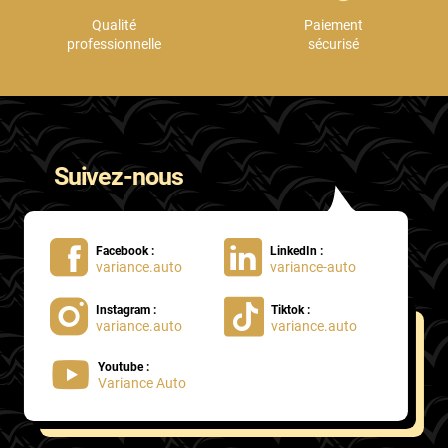
Qualité
Paiement
professionnelle
sécurisé
Suivez-nous
Facebook :
LinkedIn :
variance.auto
variance-auto
Instagram :
Tiktok :
variance.auto
variance.auto
Youtube :
Variance Auto