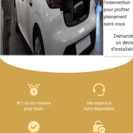
l'intervention
pour profiter
pleinement
sans vous
soucier des
Demande
détails
un devi
techniques et
d'installat
logistiques.
N°1 du sur mesure
Des experts à
pour l'auto
votre disposition