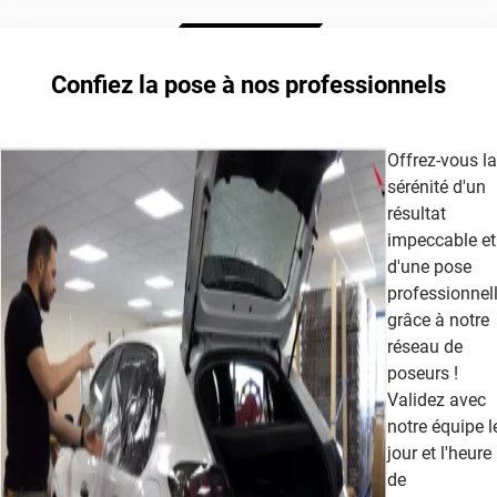
autorisée légalement sur les vitres avant
film teinté
Extrême Clair 70
Confiez la pose à nos professionnels
cet article
Offrez-vous la
sérénité d'un
résultat
impeccable et
d'une pose
professionnel
grâce à notre
réseau de
poseurs !
Validez avec
notre équipe l
jour et l'heure
de