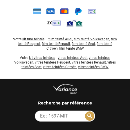
3X
Votre
kit film teintés
–
film teinté Audi
,
film teinté Volkswagen
,
film
teinté Peugeot
,
film teinté Renault
,
film teinté Seat
,
film teinté
Citroën
,
film teinté BMW
Votre
kit vitres teintées
-
vitres teintées Audi
,
vitres teintées
Volkswagen
,
vitres teintées Peugeot
,
vitres teintées Renault
,
vitres
teintées Seat
,
vitres teintées Citroën
,
vitres teintées BMW
par référence
Recherche