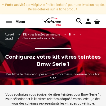
⚠️
Forte activité
: privilégiez le "mètre linéaire" pour une livraison rapide.
Délais détaillés sur la fiche produit.
Menu
Accueil
Kit vitres teintées sur-mesure
Bmw
Serie 1
Choisissez votre véhicule
Configurez votre kit vitres teintées
Bmw Serie 1
Des films teintés découpés et thermoformés sur-mesure pour ton
auto
Vous souhaitez vous équiper de vitres teintées pour
Bmw
Serie 1
.
Pour sélectionner le kit vitres teintées adapté à votre
Serie 1
, aidez-
vous des schémas représentants les vitrages du véhicule.