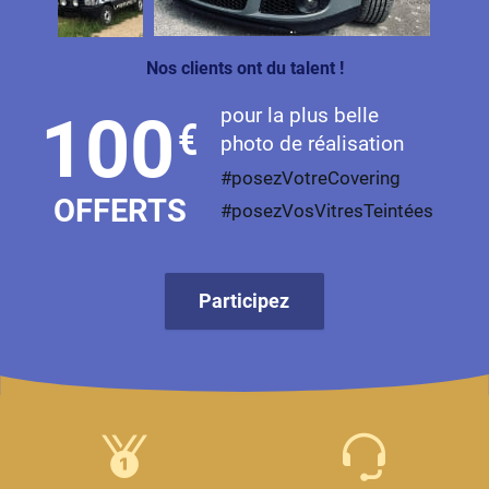
Nos clients ont du talent !
pour la plus belle
100
€
photo de réalisation
#posezVotreCovering
OFFERTS
#posezVosVitresTeintées
Participez