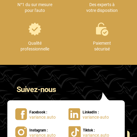
N°1 du sur mesure
Des experts à
pour l'auto
votre disposition
Qualité
Paiement
professionnelle
sécurisé
Suivez-nous
Facebook :
LinkedIn :
variance.auto
variance-auto
Instagram :
Tiktok :
variance.auto
variance.auto