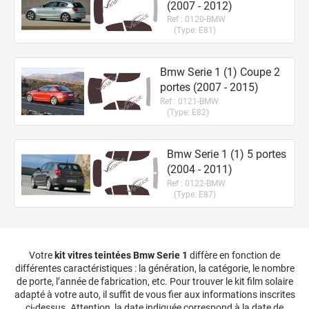
(2007 - 2012)
Ref :
0120-BMW
(Type:
E81
)
Bmw Serie 1 (1) Coupe 2
portes
(2007 - 2015)
Ref :
0121-BMW
(Type:
E82
)
Bmw Serie 1 (1) 5
portes
(2004 - 2011)
Ref :
0122-BMW
(Type:
E87
)
Votre
kit vitres teintées
Bmw
Serie 1
diffère en fonction de
différentes caractéristiques : la génération, la catégorie, le nombre
de porte, l’année de fabrication, etc. Pour trouver le kit film solaire
adapté à votre auto, il suffit de vous fier aux informations inscrites
ci-dessus. Attention, la date indiquée correspond à la date de