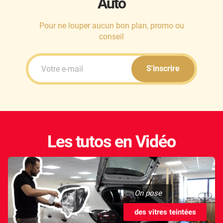
Auto
Pour ne louper aucun bon plan, promo ou
conseil
S'inscrire
Les tutos en Vidéo
On pose
des vitres teintées