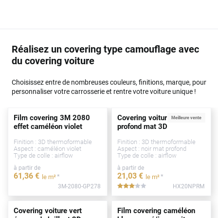
Réalisez un covering type camouflage avec
du covering voiture
Choisissez entre de nombreuses couleurs, finitions, marque, pour
personnaliser votre carrosserie et rentre votre voiture unique !
Film covering 3M 2080
Covering voiture noir
Meilleure vente
effet caméléon violet
profond mat 3D
Finition : 3D thermoformable
Finition : 3D thermoformable
Aspect : caméléon violet
Aspect : noir mat profond
Type de colle : airflow
Type de colle : airflow
à partir de
à partir de
61
,36
€
21
,03
€
*
*
le m²
le m²
3M-2080-GP278
HX20NPRM
*****
Covering voiture vert
Film covering caméléon