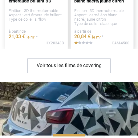
émeraude brillant 3D
blanc nacré/jaune citron
Finition : 3D thermoformable
Finition : 3D thermoformable
Aspect : vert émeraude brillant
Aspect : caméléon blanc
Type de colle : airflow
nacré/jaune citron
Type de colle : classique
à partir de
à partir de
21
,03
€
20
,84
€
*
*
le m²
le m²
HX20348B
CAM-4500
*****
Voir tous les films de covering