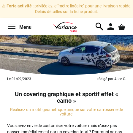
⚠️
Forte activité
: privilégiez le "mètre linéaire" pour une livraison rapide.
Délais détaillés sur la fiche produit.
Menu
Le 01/09/2023
rédigé par Alice O.
Un covering graphique et sportif effet «
camo »
Réalisez un motif géométrique unique sur votre carrosserie de
voiture.
Vous avez envie de customiser votre voiture mais n’osez pas
passer immédiatement par un covering total ? Pourquoi ne pas