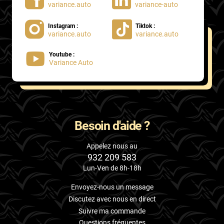
variance.auto
variance-auto
Instagram :
Tiktok :
variance.auto
variance.auto
Youtube :
Variance Auto
Besoin d'aide ?
Appelez nous au
932 209 583
Lun-Ven de 8h-18h
Envoyez-nous un message
Discutez avec nous en direct
Suivre ma commande
Questions fréquentes