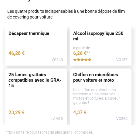
Les quatre produits indispensables à une bonne dépose de film
de covering pour voiture
Décapeur thermique
Alcool isopropylique 250
ml
à partir de
46
,28
€
6
,26
€
**
VO240
VO187
*****
25 lames grattoirs
Chiffon en microfibres
compatibles avec le GRA-
pour voiture et moto
15
Le chiffon en microfibres
nettoiera en douceur vos
motos et voitures. Douceur
garantie !
23
,29
€
4
,37
€
LAM15
VO269
**
prix unitaire pour l'achat du plus grand lot proposé.