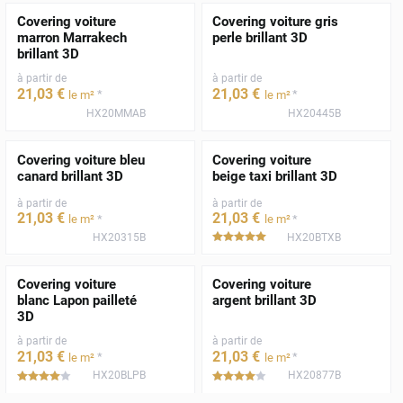
Covering voiture
Covering voiture gris
marron Marrakech
perle brillant 3D
brillant 3D
à partir de
à partir de
21
,03
€
21
,03
€
*
*
le m²
le m²
HX20MMAB
HX20445B
Covering voiture bleu
Covering voiture
canard brillant 3D
beige taxi brillant 3D
à partir de
à partir de
21
,03
€
21
,03
€
*
*
le m²
le m²
HX20315B
HX20BTXB
*****
Covering voiture
Covering voiture
blanc Lapon pailleté
argent brillant 3D
3D
à partir de
à partir de
21
,03
€
21
,03
€
*
*
le m²
le m²
HX20BLPB
HX20877B
*****
*****