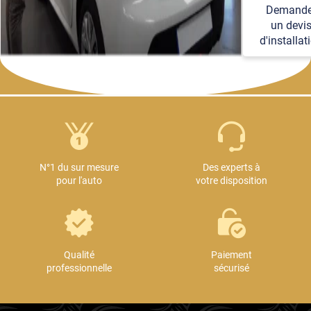
Demande
détails
un devi
techniques et
d'installat
logistiques.
N°1 du sur mesure
Des experts à
pour l'auto
votre disposition
Qualité
Paiement
professionnelle
sécurisé