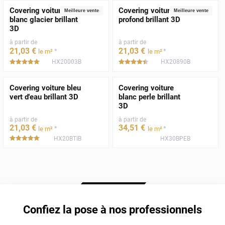
Covering voiture
Covering voiture noir
Meilleure vente
Meilleure vente
blanc glacier brillant
profond brillant 3D
3D
à partir de
à partir de
21
,03
€
21
,03
€
*
*
le m²
le m²
HX20003B
HX20890B
*****
*****
Covering voiture bleu
Covering voiture
vert d'eau brillant 3D
blanc perle brillant
3D
à partir de
à partir de
21
,03
€
34
,51
€
*
*
le m²
le m²
HX20BTIB
HX30BPEB
*****
Confiez la pose à nos professionnels