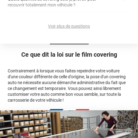
recouvrir totalement mon véhicule ?
covering 2D
article dédié aux covering 2D
covering 3D
Quelle est la différence entre covering et peinture ?
calculateur total covering
et 3D
Voir plus de questions
cet article
Est-il possible de retirer un covering ?
Avery Dennison
3M
en cliquant
qualité
ici
Le covering peut se poser soi-même grâce aux
tutos de
Quel covering choisir pour une voiture complète ?
professionnelle
Mesurez la longueur de la voiture (du bas du parechoc
pose
Ce que dit la loi sur
le film covering
avant jusqu'au bas du parechoc arrière, en passant par le
covering 3D
Le covering protège la peinture d'origine, pour la garder en
toit.)
bon état
Multipliez ce résultat par 3.
Contrairement à lorsque vous faites repeindre votre voiture
Le covering peut s'enlever à tout moment
d'une couleur différente de celle d'origine, la pose d'un covering
Le covering revient moins cher
conseillers
auto ne nécessite aucune démarche administrative du fait que
commerciaux
ce changement est temporaire. Vous pouvez ainsi librement
customiser votre auto comme bon vous semble, sur toute la
carrosserie de votre véhicule !
calculateur