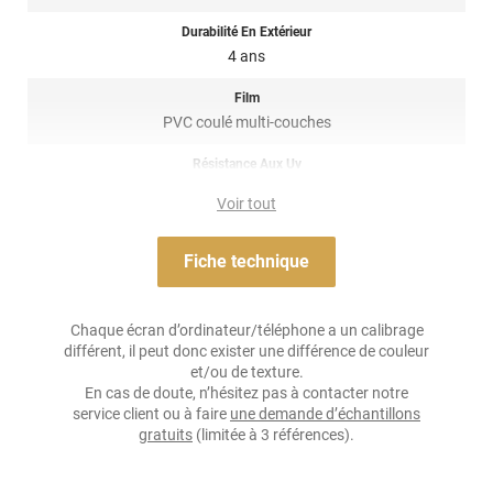
Stockage : 1 an dans un endroit sec autour de 20°C.
Durabilité En Extérieur
4 ans
Entretien : évite les produits corrosifs et le lavage automatique
aux rouleaux.
Film
PVC coulé multi-couches
Retrait : chauffe à 50°C et enlève doucement avec un gant
thermique.
Résistance Aux Uv
oui
Variance Auto, la référence pour un covering qui se démarque
Voir tout
sur la route !
Adhésif
Airflow
Fiche technique
Attention,
édition limitée
: Ce produit est disponible jusqu’à
épuisement des stocks.
Résistance À L'humidité
oui
Référence produit : GLOSS-4462a.
Chaque écran d’ordinateur/téléphone a un calibrage
différent, il peut donc exister une différence de couleur
Épaisseur
et/ou de texture.
150 µ
En cas de doute, n’hésitez pas à contacter notre
service client ou à faire
une demande d’échantillons
Température D'application
gratuits
(limitée à 3 références).
Idéalement entre 15°C et 28°C