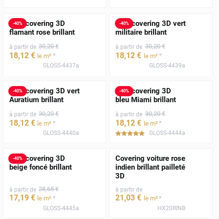
Film covering 3D
Film covering 3D vert
-
40
%
-
40
%
flamant rose brillant
militaire brillant
30
,20
€
30
,20
€
à partir de
à partir de
18
,12
€
18
,12
€
*
*
le m²
le m²
GLOSS-4437a
GLOSS-4439a
Film covering 3D vert
Film covering 3D
-
40
%
-
40
%
Auratium brillant
bleu Miami brillant
30
,20
€
30
,20
€
à partir de
à partir de
18
,12
€
18
,12
€
*
*
le m²
le m²
GLOSS-4440a
GLOSS-4444a
*****
Film covering 3D
Covering voiture rose
-
40
%
beige foncé brillant
indien brillant pailleté
3D
28
,65
€
à partir de
à partir de
17
,19
€
21
,03
€
*
*
le m²
le m²
GLOSS-4445a
HX20RINB