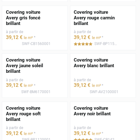
Covering voiture
Covering voiture
Avery gris foncé
Avery rouge carmin
brillant
brillant
à partir de
à partir de
39
,12
€
39
,12
€
*
*
le m²
le m²
SWF-CB1560001
SWF-BP1150001
*****
Covering voiture
Covering voiture
Avery jaune soleil
Avery blanc brillant
brillant
à partir de
à partir de
39
,12
€
39
,12
€
*
*
le m²
le m²
SWF-BM6170001
SWF-AV2100001
Covering voiture
Covering voiture
Avery rouge soft
Avery noir brillant
brillant
à partir de
à partir de
39
,12
€
39
,12
€
*
*
le m²
le m²
SWF-BP1120001
SWF-CB1420001