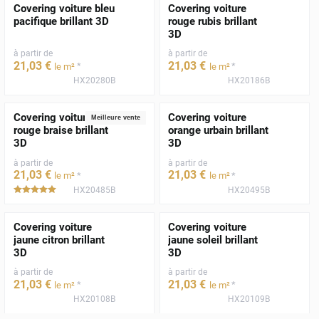
Covering voiture bleu
Covering voiture
pacifique brillant 3D
rouge rubis brillant
3D
à partir de
à partir de
21
,03
€
21
,03
€
*
*
le m²
le m²
HX20280B
HX20186B
Covering voiture
Covering voiture
Meilleure vente
rouge braise brillant
orange urbain brillant
3D
3D
à partir de
à partir de
21
,03
€
21
,03
€
*
*
le m²
le m²
HX20485B
HX20495B
*****
Covering voiture
Covering voiture
jaune citron brillant
jaune soleil brillant
3D
3D
à partir de
à partir de
21
,03
€
21
,03
€
*
*
le m²
le m²
HX20108B
HX20109B