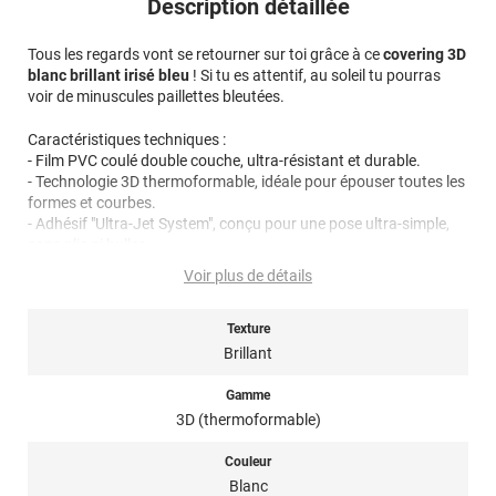
Description détaillée
Tous les regards vont se retourner sur toi grâce à ce
covering 3D
blanc brillant irisé bleu
! Si tu es attentif, au soleil tu pourras
voir de minuscules paillettes bleutées.
Caractéristiques techniques :
- Film PVC coulé double couche, ultra-résistant et durable.
- Technologie 3D thermoformable, idéale pour épouser toutes les
formes et courbes.
- Adhésif "Ultra-Jet System", conçu pour une pose ultra-simple,
sans plis ni bulles.
- Une fabrication italienne haut-de-gamme
Voir plus de détails
Si tu aimes chouchouter ton auto,
la pose sera un régal
: ajuste,
applique, fixe avec ta raclette et le tour est joué ! Application à
Texture
sec recommandée entre 18°C et 28°C pour un rendu optimal.
Brillant
Besoin d’un coup de pouce ? Nos
tutos détaillées
te montrent
Gamme
en vidéo comment poser ton covering comme un pro. Une notice
3D (thermoformable)
complète est incluse avec chaque commande.
Couleur
Durabilité après pose : 4 ans.
Blanc