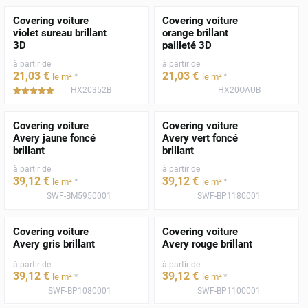
Covering voiture
Covering voiture
violet sureau brillant
orange brillant
3D
pailleté 3D
à partir de
à partir de
21
,03
€
21
,03
€
*
*
le m²
le m²
HX20352B
HX20OAUB
*****
Covering voiture
Covering voiture
Avery jaune foncé
Avery vert foncé
brillant
brillant
à partir de
à partir de
39
,12
€
39
,12
€
*
*
le m²
le m²
SWF-BM5950001
SWF-BP1180001
Covering voiture
Covering voiture
Avery gris brillant
Avery rouge brillant
à partir de
à partir de
39
,12
€
39
,12
€
*
*
le m²
le m²
SWF-BP1080001
SWF-BP1100001