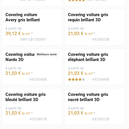
*****
Covering voiture
Covering voiture gris
Avery gris brillant
requin brillant 3D
à partir de
à partir de
39
,12
€
21
,03
€
*
*
le m²
le m²
SWF-CB1550001
HX20423B
Covering voiture gris
Covering voiture gris
Meilleure vente
Nardo 3D
éléphant brillant 3D
à partir de
à partir de
21
,03
€
21
,03
€
*
*
le m²
le m²
HX20G06B
HX20446B
*****
Covering voiture gris
Covering voiture gris
bleuté brillant 3D
nacré brillant 3D
à partir de
à partir de
21
,03
€
21
,03
€
*
*
le m²
le m²
HX20B37B
HX20G12B