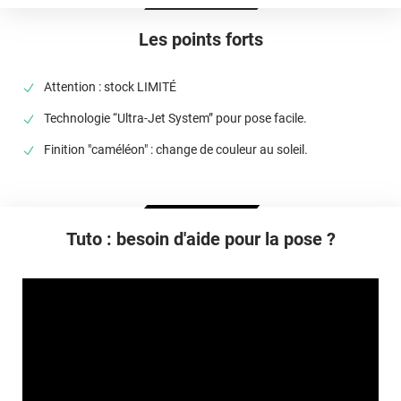
Type De Pose
A sec
Les points forts
Dépose
Retrait facile avec apport de chaleur et/ou solution chimique
Attention : stock LIMITÉ
selon la nature du substrat
Technologie “Ultra-Jet System” pour pose facile.
Finition "caméléon" : change de couleur au soleil.
Tuto : besoin d'aide pour la pose ?