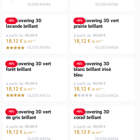
GLOSS-4454a
GLOSS-4458a
Film covering 3D
Film covering 3D vert
-
40
%
-
40
%
lavande brillant
prairie brillant
30
,20
€
30
,20
€
à partir de
à partir de
18
,12
€
18
,12
€
*
*
le m²
le m²
GLOSS-4459a
GLOSS-4460a
*****
Film covering 3D vert
Film covering 3D
-
40
%
-
40
%
forêt brillant
blanc brillant irisé
bleu
30
,20
€
30
,20
€
à partir de
à partir de
18
,12
€
18
,12
€
*
*
le m²
le m²
GLOSS-4461a
GLOSS-4462a
*****
*****
Film covering 3D vert
Film covering 3D
-
40
%
-
40
%
de gris brillant
corail brillant
30
,20
€
30
,20
€
à partir de
à partir de
18
,12
€
18
,12
€
*
*
le m²
le m²
GLOSS-4435a
GLOSS-4436a