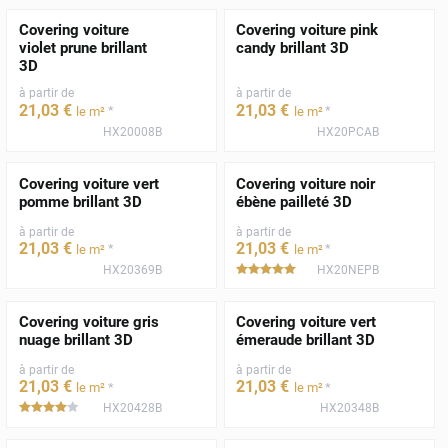
Covering voiture
Covering voiture pink
violet prune brillant
candy brillant 3D
3D
à partir de
à partir de
21
,03
€
21
,03
€
*
*
le m²
le m²
HX20008B
HX20PCAB
Covering voiture vert
Covering voiture noir
pomme brillant 3D
ébène pailleté 3D
à partir de
à partir de
21
,03
€
21
,03
€
*
*
le m²
le m²
HX20369B
HX20NEPB
*****
Covering voiture gris
Covering voiture vert
nuage brillant 3D
émeraude brillant 3D
à partir de
à partir de
21
,03
€
21
,03
€
*
*
le m²
le m²
HX20428B
HX20348B
*****