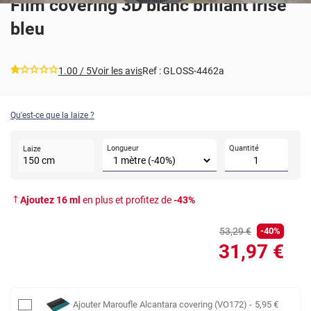
Film covering 3D blanc brillant irisé
bleu
*****
1.00
/ 5
Voir les avis
Ref :
GLOSS-4462a
Qu'est-ce que la laize ?
Longueur
Quantité
Laize
150
cm
Ajoutez
16
ml
en plus et profitez de
-
43
%
53
,29
€
-
40
%
31
,97
€
Ajouter
Maroufle Alcantara covering (VO172)
-
5
,95
€