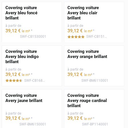
Covering voiture
Covering voiture
Avery bleu foncé
Avery bleu clair
brillant
brillant
à partir de
à partir de
39
,12
€
39
,12
€
*
*
le m²
le m²
SWF-CB1530001
SWF-CB1510001
*****
Covering voiture
Covering voiture
Avery bleu indigo
Avery orange brillant
brillant
à partir de
à partir de
39
,12
€
39
,12
€
*
*
le m²
le m²
SWF-CB1680001
SWF-BM6110001
*****
Covering voiture
Covering voiture
Avery jaune brillant
Avery rouge cardinal
brillant
à partir de
à partir de
39
,12
€
39
,12
€
*
*
le m²
le m²
SWF-BM6150001
SWF-BP1140001