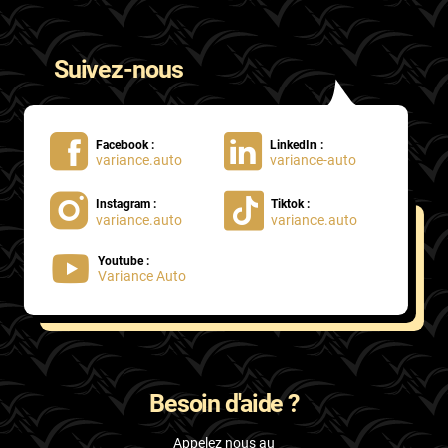
Suivez-nous
Facebook :
LinkedIn :
variance.auto
variance-auto
Instagram :
Tiktok :
variance.auto
variance.auto
Youtube :
Variance Auto
Besoin d'aide ?
Appelez nous au