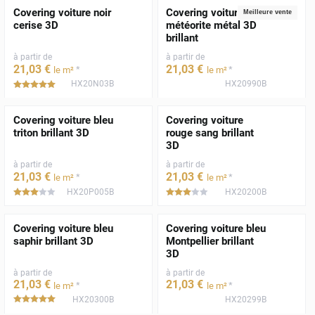
Covering voiture noir
Covering voiture gris
Meilleure vente
cerise 3D
météorite métal 3D
brillant
à partir de
à partir de
21
,03
€
21
,03
€
*
*
le m²
le m²
HX20N03B
HX20990B
*****
Covering voiture bleu
Covering voiture
triton brillant 3D
rouge sang brillant
3D
à partir de
à partir de
21
,03
€
21
,03
€
*
*
le m²
le m²
HX20P005B
HX20200B
*****
*****
Covering voiture bleu
Covering voiture bleu
saphir brillant 3D
Montpellier brillant
3D
à partir de
à partir de
21
,03
€
21
,03
€
*
*
le m²
le m²
HX20300B
HX20299B
*****