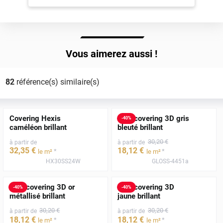
Vous aimerez aussi !
82
référence(s) similaire(s)
Covering Hexis
Film covering 3D gris
-
40
%
caméléon brillant
bleuté brillant
30
,20
€
à partir de
à partir de
32
,35
€
18
,12
€
*
*
le m²
le m²
HX30SS24W
GLOSS-4451a
Film covering 3D or
Film covering 3D
-
40
%
-
40
%
métallisé brillant
jaune brillant
30
,20
€
30
,20
€
à partir de
à partir de
18
,12
€
18
,12
€
*
*
le m²
le m²