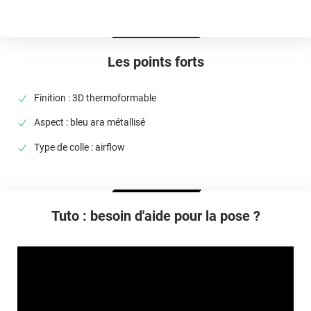
Idéalement entre 20°C et 25°C
Élongation
>90%
Les points forts
Température D'utilisation
De -40°C à +90°C
Finition : 3D thermoformable
Type De Pose
Aspect : bleu ara métallisé
A sec
Type de colle : airflow
Dépose
Retrait facile avec apport de chaleur et/ou solution chimique
selon la nature du substrat
Tuto : besoin d'aide pour la pose ?