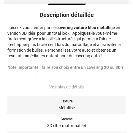
Description détaillée
Laissez-vous tenter par ce
covering voiture bleu métallisé
en
version 3D idéal pour un total look ! Appliquez-le vous-même
facilement grâce à la colle structurée qui permet à l'air de
s'échapper plus facilement lors du marouflage et ainsi éviter la
formation de bulles. Personnalisez votre auto et obtenez un
résultat immédiat en optant pour du covering auto !
Note importante : faire son choix entre un covering 2D ou 3D ?
Pour rappel ce
film de covering
dispose d’une finition 3D, c’est-à-
dire qu’il est thermoformable. Il est donc sensible à la chaleur
Voir plus de détails
(décapeur thermique ou sèche-cheveux), il est conseillé dans la
pose de covering sur tout type de surface, planes à très
courbées ! Il est donc privilégié pour un
Texture
total covering
mais
également sur du
partiel covering
comme des rétroviseurs par
Métallisé
exemple. Un doute ? N’hésitez pas à contacter notre équipe pour
plus d’information !
Gamme
3D (thermoformable)
Référence produit :
HX20219S
.