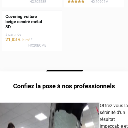
HX20558B
HX20905M
*****
Covering voiture
beige cendré métal
3D
à partir de
21
,03
€
*
le m²
HX20BCMB
Confiez la pose à nos professionnels
Offrez-vous la
sérénité d'un
résultat
impeccable et