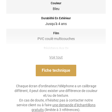
Couleur
Bleu
Durabilité En Extérieur
Jusqu'à 4 ans
Film
PVC coulé multicouches
Résistance Aux Uv
oui
Voir tout
Adhésif
Acrylique solvant, sensible à la pression, repositionnable
Fiche technique
Résistance À L'humidité
oui
Chaque écran d’ordinateur/téléphone a un calibrage
différent, il peut donc exister une différence de couleur
Épaisseur
et/ou de texture.
100 µ
En cas de doute, n’hésitez pas à contacter notre
service client ou à faire
une demande d’échantillons
Température D'application
gratuits
(limitée à 3 références).