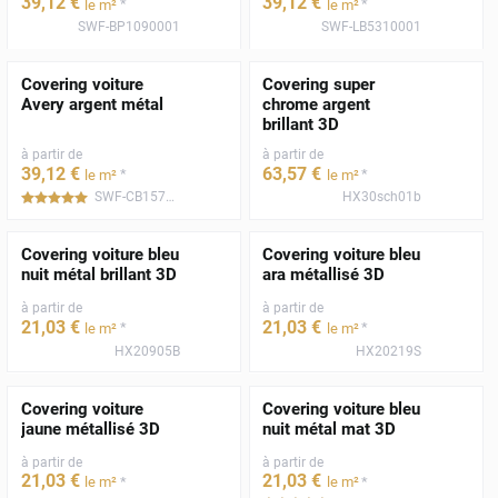
39
,12
€
39
,12
€
*
*
le m²
le m²
SWF-BP1090001
SWF-LB5310001
Covering voiture
Covering super
Avery argent métal
chrome argent
brillant 3D
à partir de
à partir de
39
,12
€
63
,57
€
*
*
le m²
le m²
SWF-CB1570001
HX30sch01b
*****
Covering voiture bleu
Covering voiture bleu
nuit métal brillant 3D
ara métallisé 3D
à partir de
à partir de
21
,03
€
21
,03
€
*
*
le m²
le m²
HX20905B
HX20219S
Covering voiture
Covering voiture bleu
jaune métallisé 3D
nuit métal mat 3D
à partir de
à partir de
21
,03
€
21
,03
€
*
*
le m²
le m²