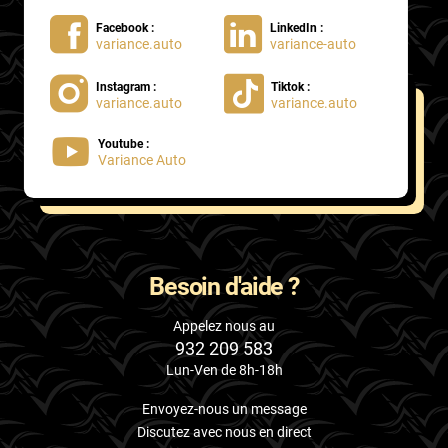
Facebook :
LinkedIn :
variance.auto
variance-auto
Instagram :
Tiktok :
variance.auto
variance.auto
Youtube :
Variance Auto
Besoin d'aide ?
Appelez nous au
932 209 583
Lun-Ven de 8h-18h
Envoyez-nous un message
Discutez avec nous en direct