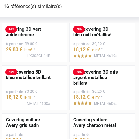
16
référence(s) similaire(s)
Covering 3D vert
Film covering 3D
-
50
%
-
40
%
acide chrome
bleu nuit métallisé
59
,60
€
30
,20
€
à partir de
à partir de
29
,80
€
18
,12
€
*
*
le m²
le m²
HX30SCH14B
METAL-4610a
*****
Film covering 3D
Film covering 3D gris
-
40
%
-
40
%
bleu métallisé brillant
argent métallisé
brillant
30
,20
€
30
,20
€
à partir de
à partir de
18
,12
€
18
,12
€
*
*
le m²
le m²
METAL-4608a
METAL-4606a
*****
Covering voiture
Covering voiture
Avery gris satin
Avery charbon métal
à partir de
à partir de