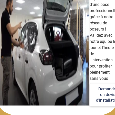
d'une pose
professionnel
grâce à notre
réseau de
poseurs !
Validez avec
notre équipe l
jour et l'heure
de
l'intervention
pour profiter
pleinement
sans vous
soucier des
Demande
détails
un devi
techniques et
d'installat
logistiques.