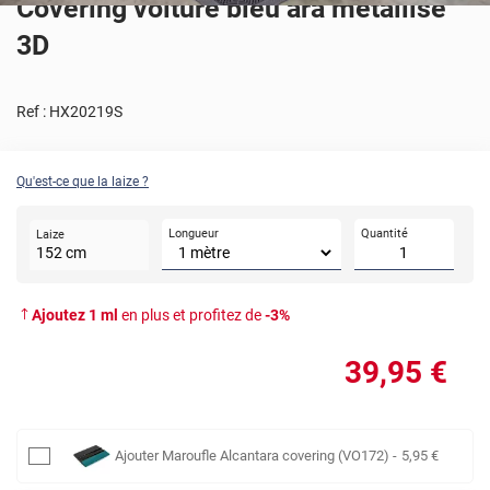
Covering voiture bleu ara métallisé
3D
Ref :
HX20219S
Qu'est-ce que la laize ?
Longueur
Quantité
Laize
152
cm
Ajoutez
1
ml
en plus et profitez de
-
3
%
39
,95
€
Ajouter
Maroufle Alcantara covering (VO172)
-
5
,95
€