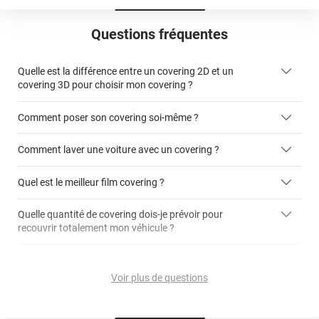
Questions fréquentes
Quelle est la différence entre un covering 2D et un
covering 3D pour choisir mon covering ?
Comment poser son covering soi-même ?
covering 2D
Comment laver une voiture avec un covering ?
covering 3D
Quel est le meilleur film covering ?
Quelle quantité de covering dois-je prévoir pour
recouvrir totalement mon véhicule ?
covering 2D
article dédié aux covering 2D
covering 3D
Quelle est la différence entre covering et peinture ?
calculateur total covering
et 3D
Voir plus de questions
cet article
Est-il possible de retirer un covering ?
Avery Dennison
3M
en cliquant
qualité