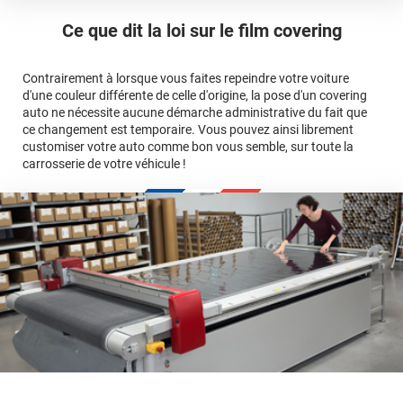
ici
Le covering peut se poser soi-même grâce aux
tutos de
Quel covering choisir pour une voiture complète ?
professionnelle
Mesurez la longueur de la voiture (du bas du parechoc
pose
Ce que dit la loi sur
le film covering
avant jusqu'au bas du parechoc arrière, en passant par le
covering 3D
Le covering protège la peinture d'origine, pour la garder en
toit.)
bon état
Multipliez ce résultat par 3.
Contrairement à lorsque vous faites repeindre votre voiture
Le covering peut s'enlever à tout moment
d'une couleur différente de celle d'origine, la pose d'un covering
Le covering revient moins cher
conseillers
auto ne nécessite aucune démarche administrative du fait que
commerciaux
ce changement est temporaire. Vous pouvez ainsi librement
customiser votre auto comme bon vous semble, sur toute la
carrosserie de votre véhicule !
calculateur