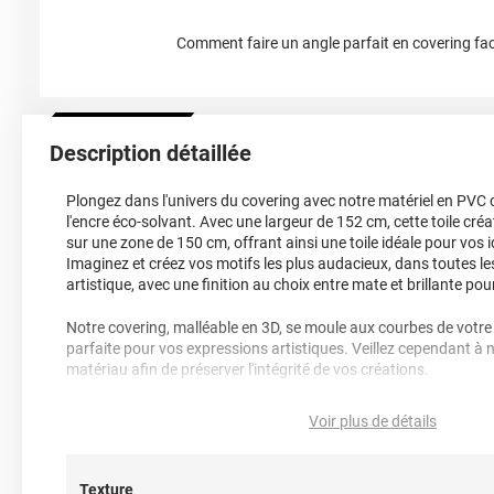
Comment faire un angle parfait en covering fac
Description détaillée
Plongez dans l'univers du covering avec notre matériel en PVC 
l'encre éco-solvant. Avec une largeur de 152 cm, cette toile cr
sur une zone de 150 cm, offrant ainsi une toile idéale pour vos 
Imaginez et créez vos motifs les plus audacieux, dans toutes le
artistique, avec une finition au choix entre mate et brillante pou
Notre covering, malléable en 3D, se moule aux courbes de votre v
parfaite pour vos expressions artistiques. Veillez cependant à ne
matériau afin de préserver l'intégrité de vos créations.
Pour une personnalisation complète, les différentes parties so
Voir plus de détails
simplifiant ainsi l'application de votre chef-d'œuvre sur votre vo
commande passée, notre équipe d'impression vous accompagne
Bon À Tirer (BAT), offrant jusqu'à 3 aller-retours pour ajuster v
Texture