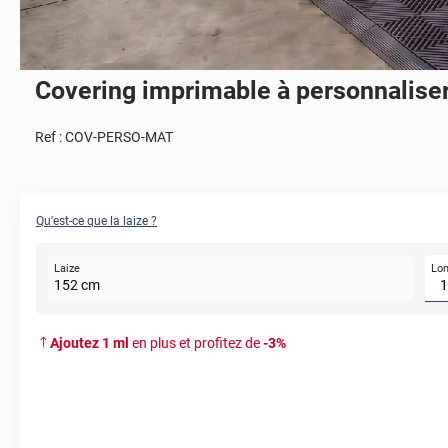
Covering imprimable à personnalise
Ref :
COV-PERSO-MAT
Qu'est-ce que la laize ?
Lo
Laize
152
cm
Ajoutez
1
ml
en plus et profitez de
-
3
%