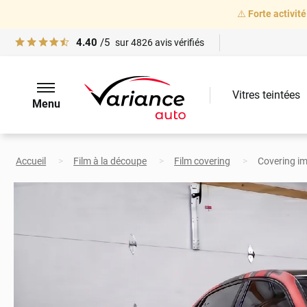
⚠️
Forte activité
4.40
/5
sur
4826
avis vérifiés
Vitres teintées
Menu
Accueil
Film à la découpe
Film covering
Covering im