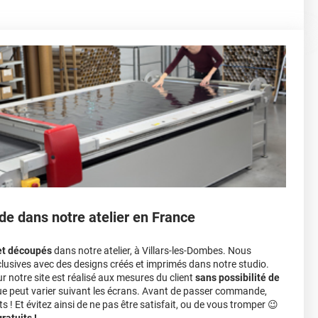
nnelle
la voiture (du bas du parechoc avant jusqu'au bas du
ser soi-même grâce aux
tutos de pose
e voiture complète ?
sant par le toit.)
einture d'origine, pour la garder en bon état
r 3.
ver à tout moment
ns cher
conseillers commerciaux
de dans notre atelier en France
et découpés
dans notre atelier, à Villars-les-Dombes. Nous
lusives avec des designs créés et imprimés dans notre studio.
notre site est réalisé aux mesures du client
sans possibilité de
ue peut varier suivant les écrans. Avant de passer commande,
s ! Et évitez ainsi de ne pas être satisfait, ou de vous tromper 😉