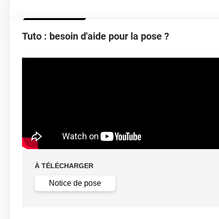
Résistance À L'humidité
Tuto : besoin d'aide pour la pose ?
Épaisseur
Température D'application
Idéa
Élongation
Température D'utilisation
À TÉLÉCHARGER
Type De Pose
Notice de pose
Retrait facile av
Dépose
solution c