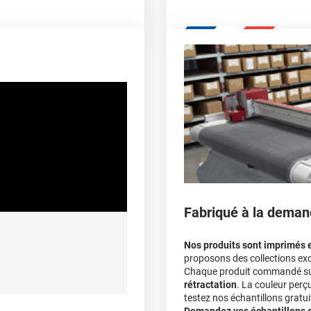
qualité professio
non
Mesurez la longueur de 
Le covering peut se po
Quel covering choisir pour un
parechoc arrière, en pas
Le covering protège la p
covering 3D
Multipliez ce résultat pa
Le covering peut s'enle
245 µ
Le covering revient moi
lement entre 20°C et 25°C
calculateur
>70%
De -40°C à +90°C
Fabriqué à la deman
A sec
Nos produits sont imprimés 
proposons des collections exc
Chaque produit commandé sur 
rétractation
. La couleur perç
ec apport de chaleur et/ou
testez nos échantillons gratuit
himique selon la nature du