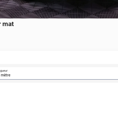
r mat
ngueur