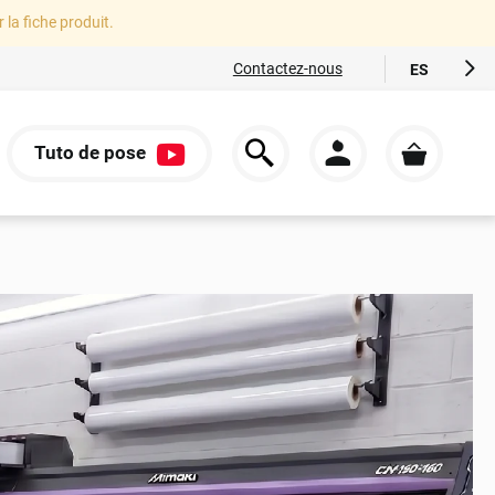
r la fiche produit.
Contactez-nous
ES
FR
EN
Tuto de pose
IT
S
DE