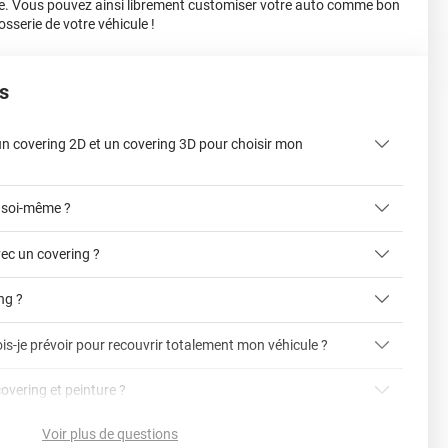
e. Vous pouvez ainsi librement customiser votre auto comme bon
osserie de votre véhicule !
s
 un covering 2D et un covering 3D pour choisir mon
 soi-même ?
ec un covering ?
ing ?
is-je prévoir pour recouvrir totalement mon véhicule ?
article dédié aux covering 2D et 3D
covering 3D
covering et peinture ?
cet article
Avery
Voir plus de questions
vering ?
en cliquant ici