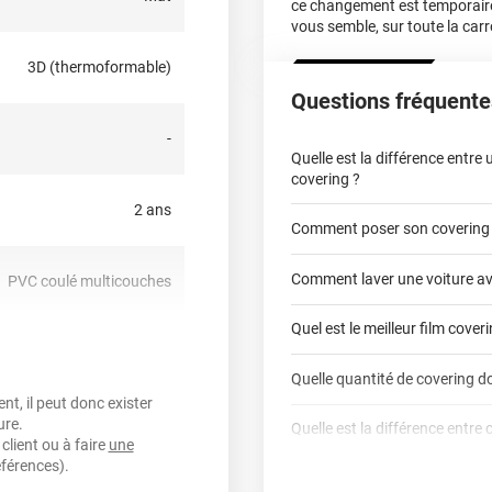
ce changement est temporair
vous semble, sur toute la carr
ons une longueur de 23
arge pour vos inspirations.
3D (thermoformable)
Questions fréquente
ivraison de votre commande.
-
t au lavage au rouleau,
Quelle est la différence entre
nements.
covering ?
2 ans
overing, il est la toile sur
Comment poser son covering
covering 2D
z-nous dès aujourd'hui pour
Comment laver une voiture av
PVC coulé multicouches
covering 3D
Quel est le meilleur film cover
non
Quelle quantité de covering do
t, il peut donc exister
covering 2D
ure.
nt, sensible à la pression,
Quelle est la différence entre 
calculateur total covering
client ou à faire
repositionnable
une
éférences).
Est-il possible de retirer un co
Dennison
3M