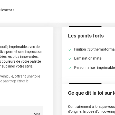
ilement !
Les points forts
coulé, imprimable avec de
Finition : 3D thermoforma
éative permet une impression
idées les plus innovantes.
Lamination mate
s couleurs de votre palette
r sublimer votre style.
Personnalisé : imprimable
éhicule, offrant une toile
 pas trop étirer le
Ce que dit la loi sur
nt pré-découpées,
iture. Une fois votre
 dans la réalisation du
Contrairement à lorsque vous f
otre création. Au-delà, des
d'origine, la pose d'un cover
Mat