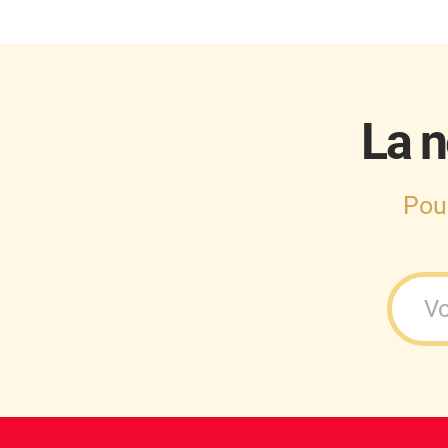
Cupra
Dacia
Daewoo
La n
Daihatsu
Dodge
Pou
Dongfeng
Ds
Eagle
Ebro
Ferrari
Fiat
Fisker