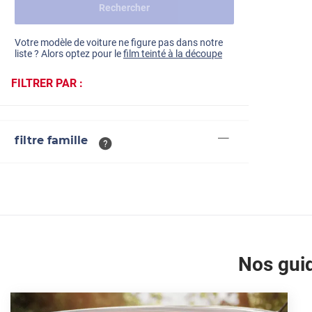
Rechercher
Dacia
Fiat
Voir tout
Votre modèle de voiture ne figure pas dans notre
liste ? Alors optez pour le
film teinté à la découpe
Ford
FILTRER PAR :
Honda
Hyundai
filtre famille
Kia
Land Rover
Mercedes-Benz
Mini
Nissan
Nos guid
Opel
Peugeot