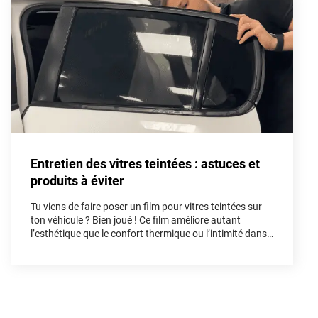
Aston Martin
Audi
Bentley
Bmw
Buick
Entretien des vitres teintées : astuces et
Byd
produits à éviter
Cadillac
Tu viens de faire poser un film pour vitres teintées sur
Changan
ton véhicule ? Bien joué ! Ce film améliore autant
l’esthétique que le confort thermique ou l’intimité dans
Chevrolet
l’habitacle. Mais pour préserver tous ses bénéfices et
sa longévité, un bon entretien dès les premières
Chrysler
semaines est indispensable. Dans cet article, on te
guide pas à pas.
Citroën