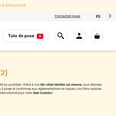
r la fiche produit.
Contactez-nous
ES
FR
EN
Tuto de pose
IT
S
DE
(2)
rité au quotidien. Grâce à nos
kits vitres teintées sur mesure
, vous réduisez
es à poser et conformes aux réglementations en vigueur, nos films solaires
thermoformé pour votre
Seat Cordoba
!