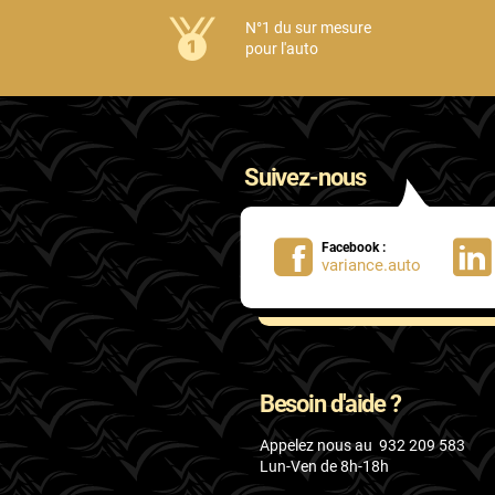
Honda
N°1 du sur mesure
pour l'auto
Hummer
Hyundai
Ineos
Suivez-nous
Infiniti
Isuzu
Facebook :
variance.auto
Iveco
Jaecoo
Jaguar
Besoin d'aide ?
Jeep
Appelez nous au
932 209 583
Jetour
Lun-Ven de 8h-18h
Kandi