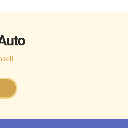
 Auto
seil