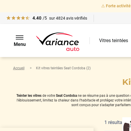
⚠️
Forte activité
4.40
/5
sur
4824
avis vérifiés
Vitres teintées
Menu
Accueil
Kit vitres teintées Seat Cordoba (2)
Ki
Teinter les vitres
de votre
Seat Cordoba
ne se résume pas à une question de 
l’éblouissement, limitez la chaleur dans l’habitacle et protégez votre in
sont conçus pour s’adapter parfaiteme
1
résultat(s)