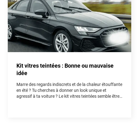
Kit vitres teintées : Bonne ou mauvaise
idée
Marre des regards indiscrets et de la chaleur étouffante
en été ? Tu cherches à donner un look unique et
agressif à ta voiture ? Le kit vitres teintées semble être
la solution idéale. Mais est-ce vraiment une bonne idée
pour ton auto, ou un piège qui va te faire perdre du
temps et de l'argent ? Entre fausses économies et
réelles astuces, on démêle le vrai du faux ensemble.