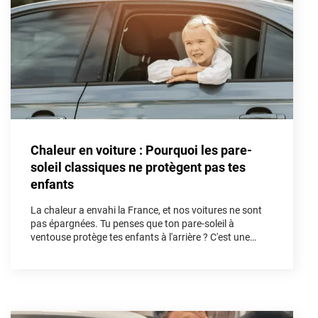
Porsche
Renault
Seat
Skoda
Tesla
Chaleur en voiture : Pourquoi les pare-
Toyota
soleil classiques ne protègent pas tes
enfants
Volkswagen
La chaleur a envahi la France, et nos voitures ne sont
pas épargnées. Tu penses que ton pare-soleil à
Acura
ventouse protège tes enfants à l'arrière ? C'est une
illusion. Dans cet article, nous allons démonter les
Aixam
fausses solutions et découvrir pourquoi le kit vitres
teintées sur mesure est l'unique arme absolue pour
Alfa Romeo
bloquer les UV et les infrarouges afin de sécuriser tes
trajets cet été.
Alpine