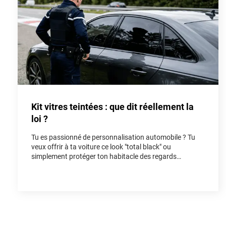
Kit vitres teintées : que dit réellement la
loi ?
Tu es passionné de personnalisation automobile ? Tu
veux offrir à ta voiture ce look "total black" ou
simplement protéger ton habitacle des regards
indiscrets et de la chaleur ? Poser un kit vitres teintées
est l'une des modifications les plus populaires pour
rendre un véhicule unique. Cependant, entre les
rumeurs de forum et la réalité du Code de la route, il est
facile de s'y perdre. Dans cet article, on fait le point
ensemble sur la loi vitres teintées pour que tu puisses
rouler avec style, tout en restant parfaitement en règle.