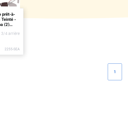
o prêt-à-
 Teinté -
a (2)
rtes
t 3/4 arrière
10)
2255-SEA
1