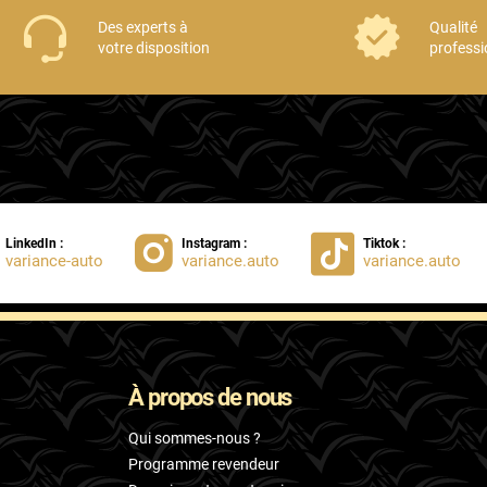
Des experts à
Qualité
votre disposition
professi
LinkedIn :
Instagram :
Tiktok :
variance-auto
variance.auto
variance.auto
À propos de nous
Qui sommes-nous ?
Programme revendeur