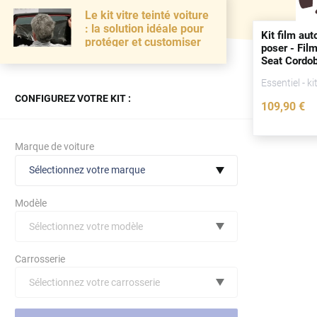
Le kit vitre teinté voiture
: la solution idéale pour
Kit film aut
protéger et customiser
poser - Film
Seat Cordob
Berline 4
po
Essentiel - ki
(2003 - 20
CONFIGUREZ VOTRE KIT :
109
,90
€
Marque de voiture
Sélectionnez votre marque
Modèle
Sélectionnez votre modèle
Audi
Carrosserie
Bmw
Sélectionnez votre carrosserie
Citroën
(toutes)
undefined véhicule