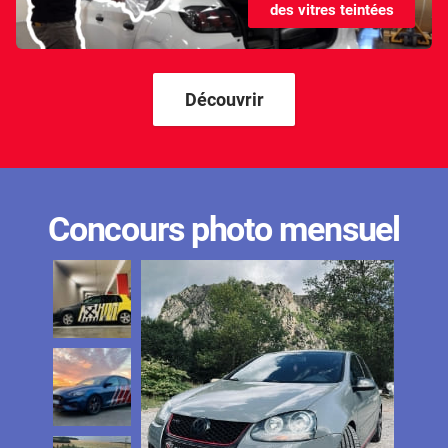
des vitres teintées
Kandi
Karma
Kgm/ssangyong
Découvrir
Kia
Lada
Lamborghini
Concours photo mensuel
Lancia
Land Rover
Ldv
Lexus
Ligier
Lincoln