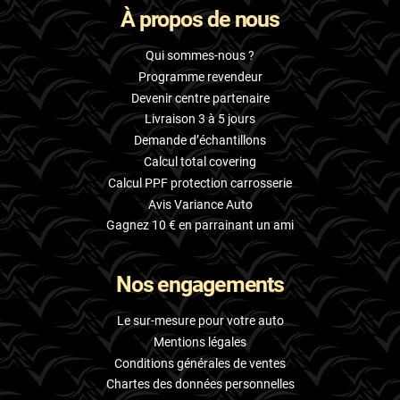
À propos de nous
Skoda
Smart
Qui sommes-nous ?
Programme revendeur
Ssangyong
Devenir centre partenaire
Livraison 3 à 5 jours
Subaru
Demande d’échantillons
Suzuki
Calcul total covering
Calcul PPF protection carrosserie
Tata
Avis Variance Auto
Tesla
Gagnez 10 € en parrainant un ami
Toyota
Nos engagements
Volkswagen
Le sur-mesure pour votre auto
Volvo
Mentions légales
Conditions générales de ventes
Xpeng
Chartes des données personnelles