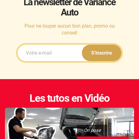
La newsletter de Variance
Auto
Honda
Hummer
Pour ne louper aucun bon plan, promo ou
conseil
Hyundai
Ineos
S'inscrire
Infiniti
Isuzu
Iveco
Les tutos en Vidéo
Jaecoo
Jaguar
Jeep
On pose
Jetour