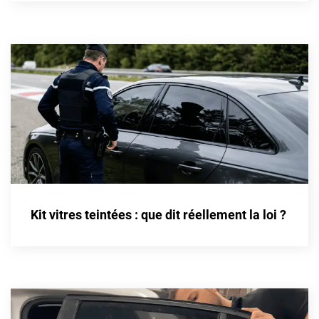
Cupra
Dacia
Daewoo
Daihatsu
Dodge
Dongfeng
Ds
Kit vitres teintées : que dit réellement la loi ?
Eagle
Ebro
Ferrari
Fiat