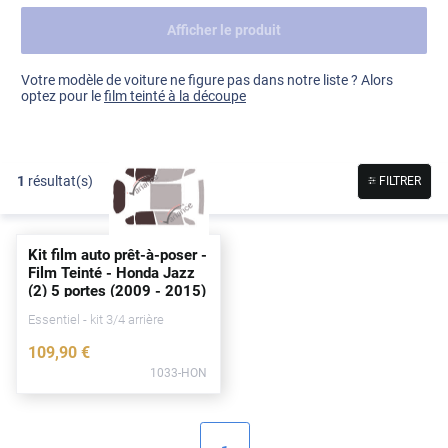
Afficher le produit
Dacia
Fiat
Voir tout
Votre modèle de voiture ne figure pas dans notre liste ? Alors
optez pour le
film teinté à la découpe
Ford
Honda
1
résultat(s)
FILTRER
Hyundai
Kia
Kit film auto prêt-à-poser -
Land Rover
Film Teinté - Honda Jazz
(2) 5
portes
(2009 - 2015)
Mercedes-Benz
Essentiel - kit 3/4 arrière
Mini
109
,90
€
1033-HON
Nissan
Opel