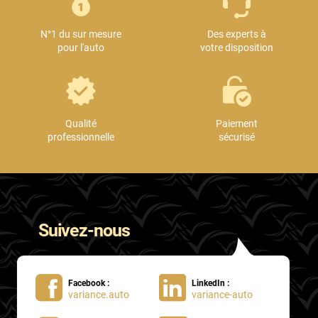
Mini
N°1 du sur mesure
Des experts à
Mitsubishi
pour l'auto
votre disposition
Nissan
Oldsmobile
Omoda
Qualité
Paiement
professionnelle
sécurisé
Opel
Ora
Peugeot
Suivez-nous
Plymouth
Polestar
Facebook :
LinkedIn :
Pontiac
variance.auto
variance-auto
Porsche