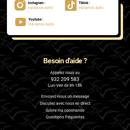
Instagram :
Tiktok :
variance.auto
variance.auto
Proton
Youtube :
Renault
Variance Auto
Rivian
Rolls
Rover
Besoin d'aide ?
Saab
Appelez nous au
932 209 583
Santana
Lun-Ven de 8h-18h
Saturn
Envoyez-nous un message
Scania
Discutez avec nous en direct
Suivre ma commande
Scion
Questions fréquentes
Seat