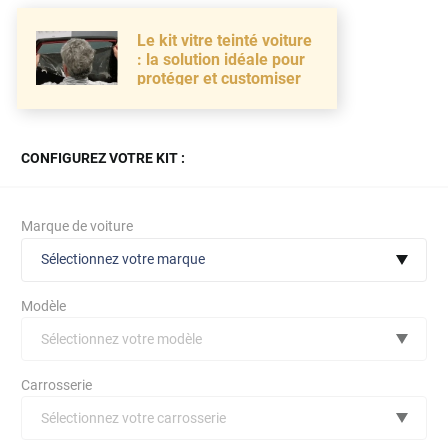
Le kit vitre teinté voiture
: la solution idéale pour
protéger et customiser
CONFIGUREZ VOTRE KIT :
Marque de voiture
Sélectionnez votre marque
Modèle
Sélectionnez votre modèle
Audi
Carrosserie
Bmw
Sélectionnez votre carrosserie
Citroën
(toutes)
undefined véhicule