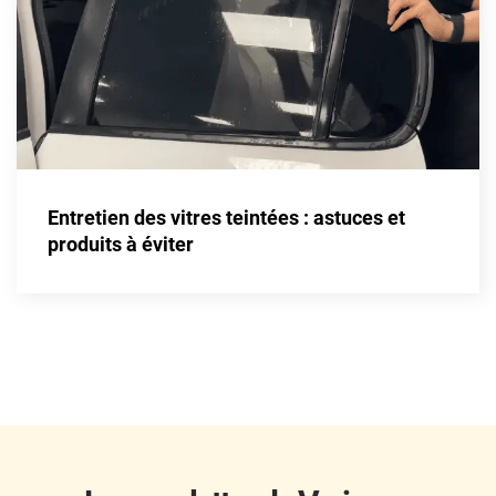
Fisker
Ford
Foton
Gac
Geely
Entretien des vitres teintées : astuces et
Genesis
produits à éviter
Geo
Gmc
Great
Grecav
Gwm
Holden