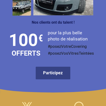
Livan
Lucid
Nos clients ont du talent !
Man
pour la plus belle
100
€
Maserati
photo de réalisation
Maybach
#posezVotreCovering
OFFERTS
#posezVosVitresTeintées
Mazda
McLaren
Participez
Mercedes-Benz
Mercury
MG
MicroCar