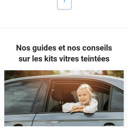
1
Peugeot
Porsche
Renault
Seat
Nos guides et nos conseils
Skoda
sur les kits vitres teintées
Tesla
Toyota
Volkswagen
Acura
Aixam
Alfa Romeo