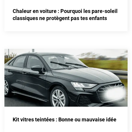
Alpine
Chaleur en voiture : Pourquoi les pare-soleil
Aston Martin
classiques ne protègent pas tes enfants
Audi
Bentley
Bmw
Buick
Byd
Cadillac
Changan
Chevrolet
Chrysler
Kit vitres teintées : Bonne ou mauvaise idée
Citroën