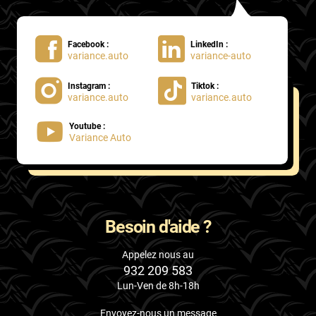
Facebook :
LinkedIn :
variance.auto
variance-auto
Instagram :
Tiktok :
variance.auto
variance.auto
Youtube :
Variance Auto
Besoin d'aide ?
Appelez nous au
932 209 583
Lun-Ven de 8h-18h
Envoyez-nous un message