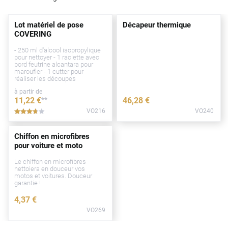
Lot matériel de pose
Décapeur thermique
COVERING
- 250 ml d'alcool isopropylique
pour nettoyer - 1 raclette avec
bord feutrine alcantara pour
maroufler - 1 cutter pour
réaliser les découpes
à partir de
11
,22
€
**
46
,28
€
VO216
VO240
*****
Chiffon en microfibres
pour voiture et moto
Le chiffon en microfibres
nettoiera en douceur vos
motos et voitures. Douceur
garantie !
4
,37
€
VO269