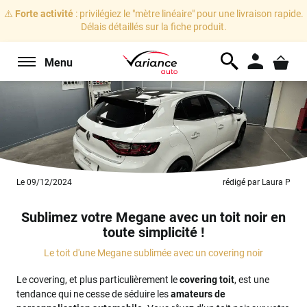
⚠️
Forte activité
: privilégiez le "mètre linéaire" pour une livraison rapide.
Délais détaillés sur la fiche produit.
Menu
Le 09/12/2024
rédigé par Laura P
Sublimez votre Megane avec un toit noir en
toute simplicité !
Le toit d'une Megane sublimée avec un covering noir
Le covering, et plus particulièrement le
covering toit
, est une
tendance qui ne cesse de séduire les
amateurs de