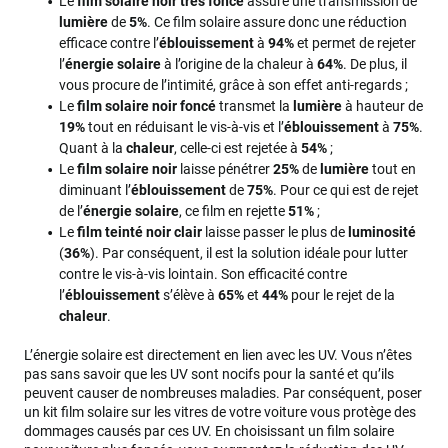
Le
film solaire noir très foncé
assure une transmission de
lumière
de
5%
. Ce film solaire assure donc une réduction
efficace contre l’
éblouissement
à
94%
et permet de rejeter
l’
énergie solaire
à l’origine de la chaleur à
64%
. De plus, il
vous procure de l’intimité, grâce à son effet anti-regards ;
Le
film solaire noir foncé
transmet la
lumière
à hauteur de
19%
tout en réduisant le vis-à-vis et l’
éblouissement
à
75%
.
Quant à la
chaleur
, celle-ci est rejetée à
54%
;
Le
film solaire noir
laisse pénétrer
25%
de
lumière
tout en
diminuant l’
éblouissement
de
75%
. Pour ce qui est de rejet
de l’
énergie solaire
, ce film en rejette
51%
;
Le
film teinté noir clair
laisse passer le plus de
luminosité
(
36%
). Par conséquent, il est la solution idéale pour lutter
contre le vis-à-vis lointain. Son efficacité contre
l’
éblouissement
s’élève à
65%
et
44%
pour le rejet de la
chaleur
.
L’énergie solaire est directement en lien avec les UV. Vous n’êtes
pas sans savoir que les UV sont nocifs pour la santé et qu’ils
peuvent causer de nombreuses maladies. Par conséquent, poser
un kit film solaire sur les vitres de votre voiture vous protège des
dommages causés par ces UV. En choisissant un film solaire