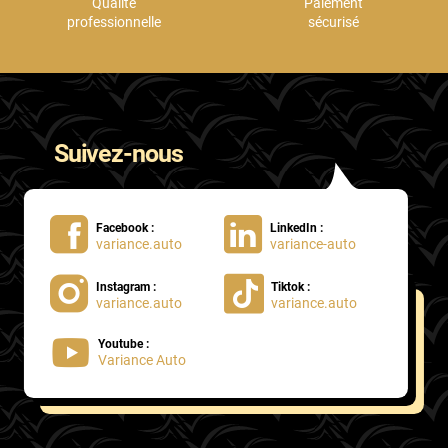
Qualité
Paiement
professionnelle
sécurisé
Suivez-nous
Facebook :
LinkedIn :
variance.auto
variance-auto
Instagram :
Tiktok :
variance.auto
variance.auto
Youtube :
Variance Auto