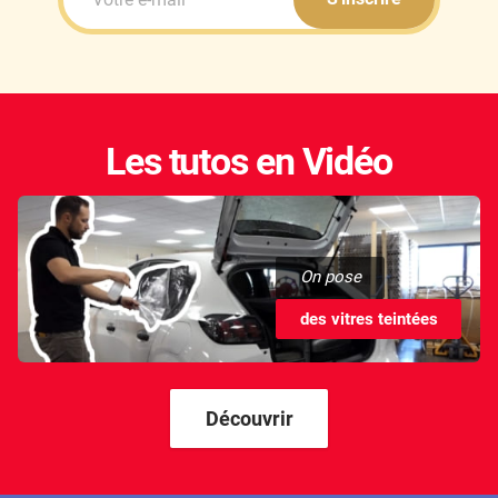
Les tutos en Vidéo
On pose
des vitres teintées
Découvrir