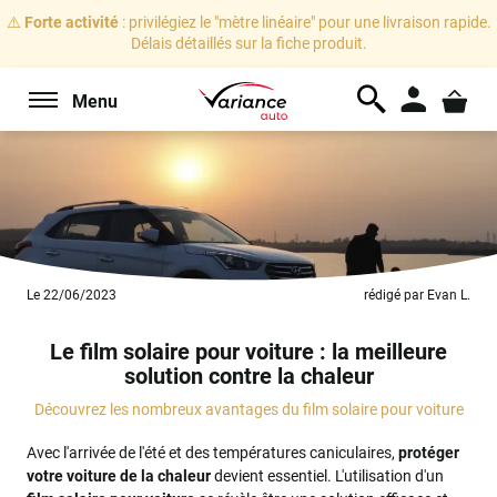
⚠️
Forte activité
: privilégiez le "mètre linéaire" pour une livraison rapide.
Délais détaillés sur la fiche produit.
Menu
Le 22/06/2023
rédigé par Evan L.
Le film solaire pour voiture : la meilleure
solution contre la chaleur
Découvrez les nombreux avantages du film solaire pour voiture
Avec l'arrivée de l'été et des températures caniculaires,
protéger
votre voiture de la chaleur
devient essentiel. L'utilisation d'un