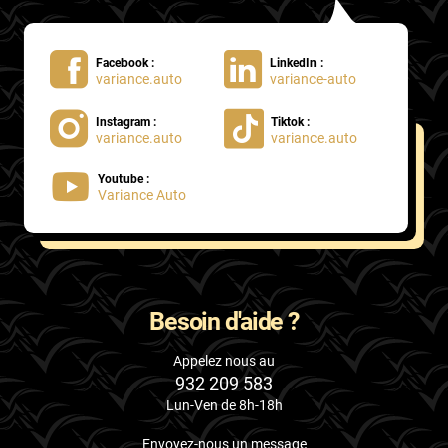
Facebook :
LinkedIn :
variance.auto
variance-auto
Instagram :
Tiktok :
variance.auto
variance.auto
Youtube :
Variance Auto
Besoin d'aide ?
Appelez nous au
932 209 583
Lun-Ven de 8h-18h
Envoyez-nous un message