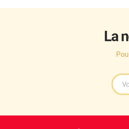
La n
Pou