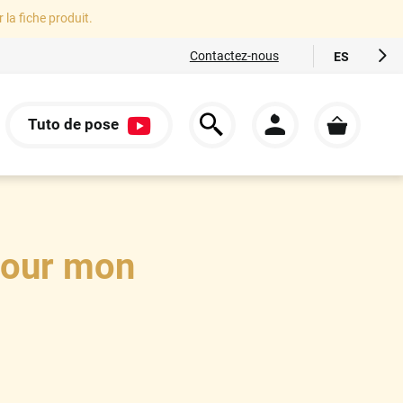
r la fiche produit.
Contactez-nous
ES
FR
EN
Tuto de pose
IT
S
DE
pour mon