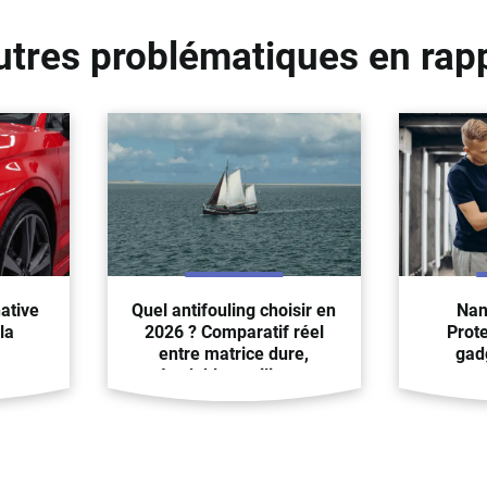
utres problématiques en rap
native
Quel antifouling choisir en
Nan
la
2026 ? Comparatif réel
Prote
entre matrice dure,
gadg
érodable et silicone