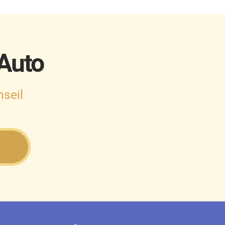
 Auto
seil